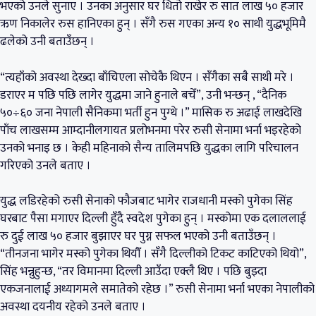
भएको उनले सुनाए । उनका अनुसार घर धितो राखेर रु सात लाख ५० हजार
ऋण निकालेर रुस हानिएका हुन् । सँगै रुस गएका अन्य १० साथी युद्धभूमिमै
ढलेको उनी बताउँछन् ।
“त्यहाँको अवस्था देख्दा बाँचिएला सोचेकै थिएन । सँगैका सबै साथी मरे ।
डराएर म पछि पछि लागेर युद्धमा जाने हुनाले बचेँ”, उनी भन्छन् , “दैनिक
५०÷६० जना नेपाली सैनिकमा भर्ती हुन पुग्थे ।” मासिक रु अढाई लाखदेखि
पाँच लाखसम्म आम्दानीलगायत प्रलोभनमा परेर रुसी सेनामा भर्ना भइरहेको
उनको भनाइ छ । केही महिनाको सैन्य तालिमपछि युद्धका लागि परिचालन
गरिएको उनले बताए ।
युद्ध लडिरहेको रुसी सेनाको फौजबाट भागेर राजधानी मस्को पुगेका सिंह
घरबाट पैसा मगाएर दिल्ली हुँदै स्वदेश पुगेका हुन् । मस्कोमा एक दलाललाई
रु दुई लाख ५० हजार बुझाएर घर पुग्न सफल भएको उनी बताउँछन् ।
“तीनजना भागेर मस्को पुगेका थियौँ । सँगै दिल्लीको टिकट काटिएको थियो”,
सिंह भन्नुहुन्छ, “तर विमानमा दिल्ली आउँदा एक्लै थिए । पछि बुझ्दा
एकजनालाई अध्यागमले समातेको रहेछ ।” रुसी सेनामा भर्ना भएका नेपालीको
अवस्था दयनीय रहेको उनले बताए ।