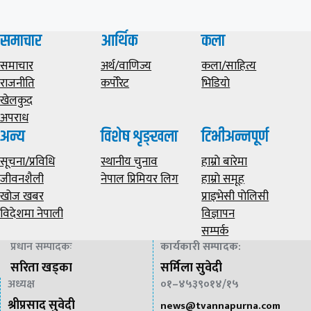
समाचार
आर्थिक
कला
समाचार
अर्थ/वाणिज्य
कला/साहित्य
राजनीति
कर्पोरेट
भिडियाे
खेलकुद
अपराध
अन्य
विशेष शृङ्खला
टिभीअन्नपूर्ण
सूचना/प्रविधि
स्थानीय चुनाव
हाम्राे बारेमा
जीवनशैली
नेपाल प्रिमियर लिग
हाम्राे समूह
खोज खबर
प्राइभेसी पाेलिसी
विदेशमा नेपाली
विज्ञापन
सम्पर्क
प्रधान सम्पादकः
कार्यकारी सम्पादक
:
सरिता खड्का
सर्मिला सुवेदी
अध्यक्ष
०१–४५३९०१४/१५
श्रीप्रसाद सुवेदी
news@
tvannapurna.com