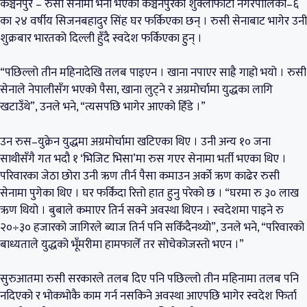
कञ्चनपुर – रुसी सेनामा भर्ना भएका कञ्चनपुरको शुक्लाफाँटा नगरपालिका–६
का २४ वर्षीय सिजनबहादुर सिंह घर फर्किएका छन् । रुसी सेनाबाट भागेर उनी
शुक्रबार भारतको दिल्ली हुँदै स्वदेश फर्किएका हुन् ।
“पछिल्लो तीन महिनादेखि तलब पाइएन । खाना नपाएर साह्रै गाह्रो भयो । रुसी
सेनाले नेपालीसँग भएको पैसा, खाना लुट्ने र अग्रमोर्चामा युद्धका लागि
खटाउँथे”, उनले भने, “त्यसपछि भागेर आएको हिँडे ।”
उन रुस–युक्रेन युद्धमा अग्रमोर्चामा खटिएका थिए । उनी अन्य १० जना
साथीसँगै गत भदौ १ ‘भिजिट भिसा’मा रुस गएर सेनामा भर्ती भएका थिए ।
परिवारका जेठा छोरा उनी ऋण तीर्न पैसा कमाउन अर्को ऋण काढेर रुसी
सेनामा पुगेका थिए । घर फर्किंदा रित्तो हात हुनु परेको छ । “घरमा रु ३० लाख
ऋण थियो । बुबाले कमाएर तिर्न सक्ने अवस्था थिएन । स्वदेशमा पाइने रु
२०÷३० हजारको जागिरले ब्याज तिर्न पनि सकिँदैनथ्यो”, उनले भने, “परिवारको
बाध्यताले युद्धको भूँमरीमा हामफालेँ तर सोचेकोजस्तो भएन ।”
सुरुआतमा रुसी सरकारले तलब दिए पनि पछिल्लो तीन महिनामा तलब पनि
नदिएको र भोकभोकै काम गर्न नसकिने अवस्था आएपछि भागेर स्वदेश फिर्ता