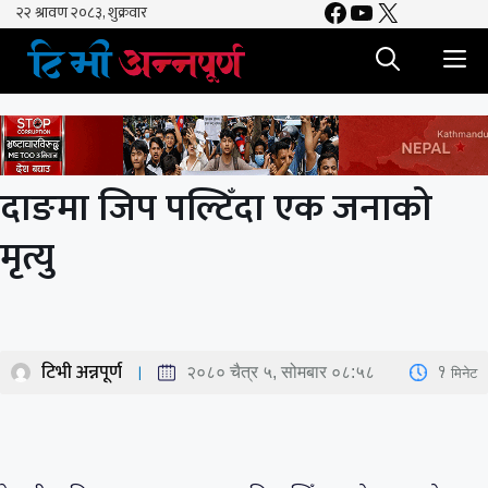
Facebook
YouTube
X
Skip
to
M
content
दाङमा जिप पल्टिँदा एक जनाको
मृत्यु
टिभी अन्नपूर्ण
1
मिनेट
२०८० चैत्र ५, सोमबार ०८:५८