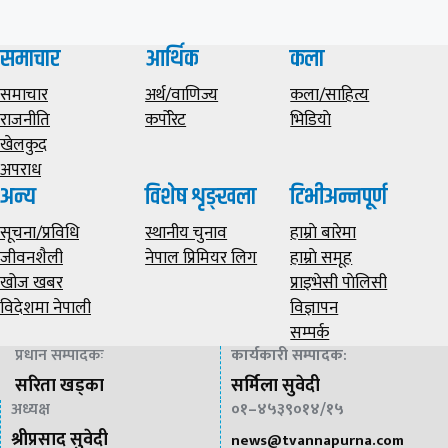
समाचार
आर्थिक
कला
समाचार
अर्थ/वाणिज्य
कला/साहित्य
राजनीति
कर्पोरेट
भिडियाे
खेलकुद
अपराध
अन्य
विशेष शृङ्खला
टिभीअन्नपूर्ण
सूचना/प्रविधि
स्थानीय चुनाव
हाम्राे बारेमा
जीवनशैली
नेपाल प्रिमियर लिग
हाम्राे समूह
खोज खबर
प्राइभेसी पाेलिसी
विदेशमा नेपाली
विज्ञापन
सम्पर्क
प्रधान सम्पादकः
कार्यकारी सम्पादक
:
सरिता खड्का
सर्मिला सुवेदी
अध्यक्ष
०१–४५३९०१४/१५
श्रीप्रसाद सुवेदी
news@
tvannapurna.com