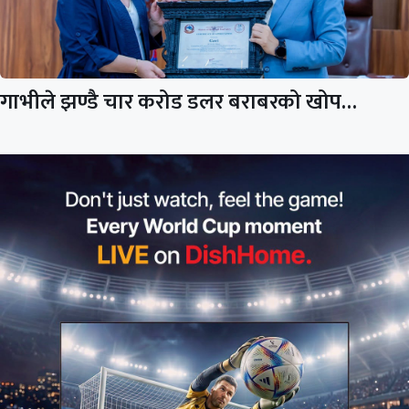
गाभीले झण्डै चार करोड डलर बराबरको खोप…