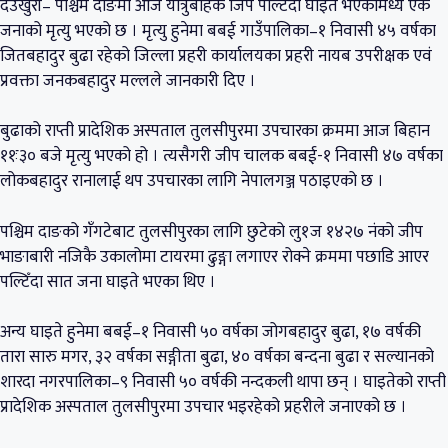
देउखुरी– पश्चिम दाङमा आज यात्रुबाहक जिप पल्टिँदा घाइते भएकामध्ये एक
जनाको मृत्यु भएको छ । मृत्यु हुनेमा बबई गाउँपालिका–१ निवासी ४५ वर्षका
जितबहादुर बुढा रहेको जिल्ला प्रहरी कार्यालयका प्रहरी नायब उपरीक्षक एवं
प्रवक्ता जनकबहादुर मल्लले जानकारी दिए ।
बुढाको राप्ती प्रादेशिक अस्पताल तुलसीपुरमा उपचारका क्रममा आज बिहान
११ः३० बजे मृत्यु भएको हो । त्यसैगरी जीप चालक बबई-१ निवासी ४७ वर्षका
लोकबहादुर रानालाई थप उपचारका लागि नेपालगञ्ज पठाइएको छ ।
पश्चिम दाङको गँगटेबाट तुलसीपुरका लागि छुटेको लु१ज १४२७ नंको जीप
भाङाबारी नजिकै उकालोमा टायरमा ढुङ्गा लगाएर रोक्ने क्रममा पछाडि आएर
पल्टिँदा सात जना घाइते भएका थिए ।
अन्य घाइते हुनेमा बबई–१ निवासी ५० वर्षका जोगबहादुर बुढा, १७ वर्षकी
तारा सारु मगर, ३२ वर्षका सङ्गीता बुढा, ४० वर्षका बन्दना बुढा र सल्यानको
शारदा नगरपालिका–९ निवासी ५० वर्षकी नन्दकली थापा छन् । घाइतेको राप्ती
प्रादेशिक अस्पताल तुलसीपुरमा उपचार भइरहेको प्रहरीले जनाएको छ ।