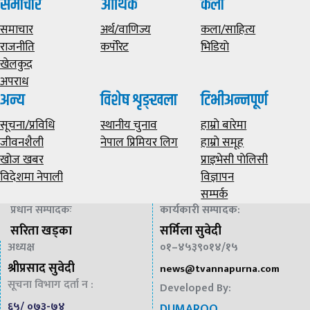
समाचार
आर्थिक
कला
समाचार
अर्थ/वाणिज्य
कला/साहित्य
राजनीति
कर्पोरेट
भिडियाे
खेलकुद
अपराध
अन्य
विशेष शृङ्खला
टिभीअन्नपूर्ण
सूचना/प्रविधि
स्थानीय चुनाव
हाम्राे बारेमा
जीवनशैली
नेपाल प्रिमियर लिग
हाम्राे समूह
खोज खबर
प्राइभेसी पाेलिसी
विदेशमा नेपाली
विज्ञापन
सम्पर्क
प्रधान सम्पादकः
कार्यकारी सम्पादक
:
सरिता खड्का
सर्मिला सुवेदी
अध्यक्ष
०१–४५३९०१४/१५
श्रीप्रसाद सुवेदी
news@
tvannapurna.com
सूचना विभाग दर्ता न :
Developed By:
६५/ ०७३-७४
DUMAROO