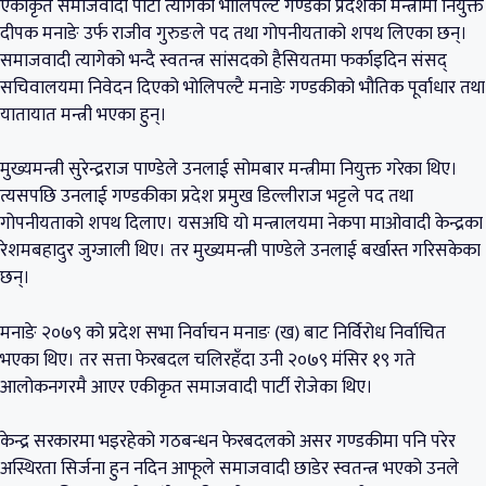
एकीकृत समाजवादी पार्टी त्यागेको भोलिपल्टै गण्डकी प्रदेशको मन्त्रीमा नियुक्त
दीपक मनाङे उर्फ राजीव गुरुङले पद तथा गोपनीयताको शपथ लिएका छन्।
समाजवादी त्यागेको भन्दै स्वतन्त्र सांसदको हैसियतमा फर्काइदिन संसद्
सचिवालयमा निवेदन दिएको भोलिपल्टै मनाङे गण्डकीको भौतिक पूर्वाधार तथा
यातायात मन्त्री भएका हुन्।
मुख्यमन्त्री सुरेन्द्रराज पाण्डेले उनलाई सोमबार मन्त्रीमा नियुक्त गरेका थिए।
त्यसपछि उनलाई गण्डकीका प्रदेश प्रमुख डिल्लीराज भट्टले पद तथा
गोपनीयताको शपथ दिलाए। यसअघि यो मन्त्रालयमा नेकपा माओवादी केन्द्रका
रेशमबहादुर जुग्जाली थिए। तर मुख्यमन्त्री पाण्डेले उनलाई बर्खास्त गरिसकेका
छन्।
मनाङे २०७९ को प्रदेश सभा निर्वाचन मनाङ (ख) बाट निर्विरोध निर्वाचित
भएका थिए। तर सत्ता फेरबदल चलिरहँदा उनी २०७९ मंसिर १९ गते
आलोकनगरमै आएर एकीकृत समाजवादी पार्टी रोजेका थिए।
केन्द्र सरकारमा भइरहेको गठबन्धन फेरबदलको असर गण्डकीमा पनि परेर
अस्थिरता सिर्जना हुन नदिन आफूले समाजवादी छाडेर स्वतन्त्र भएको उनले