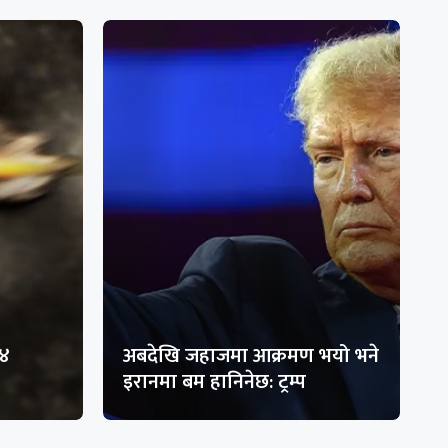
१४
अबदेखि जहाजमा आक्रमण भयो भने
इरानमा बम हानिनेछ: ट्रम्प