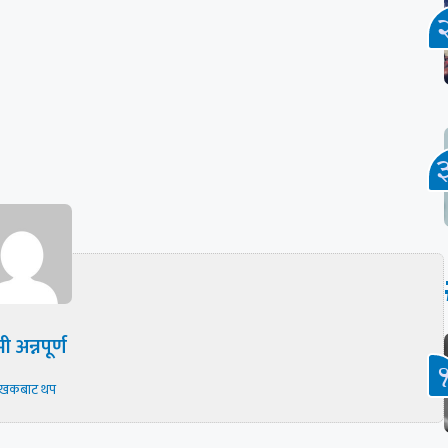
ी अन्नपूर्ण
ेखकबाट थप