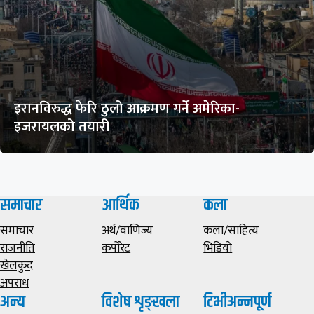
इरानविरुद्ध फेरि ठुलो आक्रमण गर्ने अमेरिका-
इजरायलको तयारी
समाचार
आर्थिक
कला
समाचार
अर्थ/वाणिज्य
कला/साहित्य
राजनीति
कर्पोरेट
भिडियाे
खेलकुद
अपराध
अन्य
विशेष शृङ्खला
टिभीअन्नपूर्ण