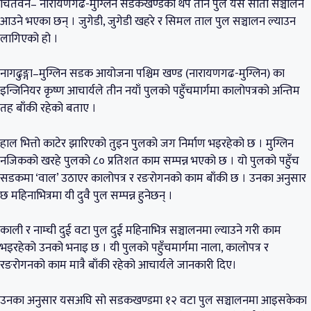
चितवन– नारायणगढ-मुग्लिन सडकखण्डका थप तीन पुल यसै साता सञ्चालन
आउने भएका छन् । जुगेडी, जुगेडी खहरे र सिमल ताल पुल सञ्चालन ल्याउन
लागिएको हो ।
नागढुङ्गा–मुग्लिन सडक आयोजना पश्चिम खण्ड (नारायणगढ-मुग्लिन) का
इन्जिनियर कृष्ण आचार्यले तीन नयाँ पुलको पहुँचमार्गमा कालोपत्रको अन्तिम
तह बाँकी रहेको बताए ।
हाल भित्तो काटेर झारिएको तुइन पुलको जग निर्माण भइरहेको छ । मुग्लिन
नजिकको खरहे पुलको ८० प्रतिशत काम सम्पन्न भएको छ । यो पुलको पहुँच
सडकमा ‘वाल’ उठाएर कालोपत्र र रङरोगनको काम बाँकी छ । उनका अनुसार
छ महिनाभित्रमा यी दुवै पुल सम्पन्न हुनेछन् ।
काली र नाम्ची दुई वटा पुल दुई महिनाभित्र सञ्चालनमा ल्याउने गरी काम
भइरहेको उनको भनाइ छ । यी पुलको पहुँचमार्गमा नाला, कालोपत्र र
रङरोगनको काम मात्रै बाँकी रहेको आचार्यले जानकारी दिए।
उनका अनुसार यसअघि सो सडकखण्डमा १२ वटा पुल सञ्चालनमा आइसकेका