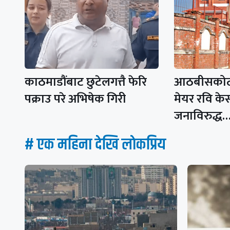
काठमाडौंबाट छुटेलगत्तै फेरि
आठबीसकोट
पक्राउ परे अभिषेक गिरी
मेयर रवि क
जनाविरुद्ध
# एक महिना देखि लाेकप्रिय