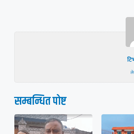
टिभ
ल
सम्बन्धित पाेष्ट