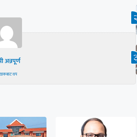
ी अन्नपूर्ण
ेखकबाट थप