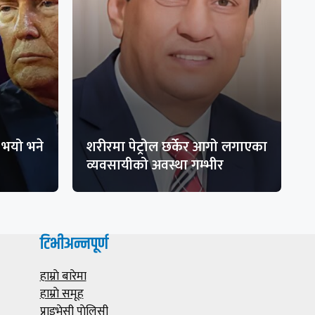
भयो भने
शरीरमा पेट्रोल छर्केर आगो लगाएका
व्यवसायीको अवस्था गम्भीर
टिभीअन्नपूर्ण
हाम्राे बारेमा
हाम्राे समूह
प्राइभेसी पाेलिसी