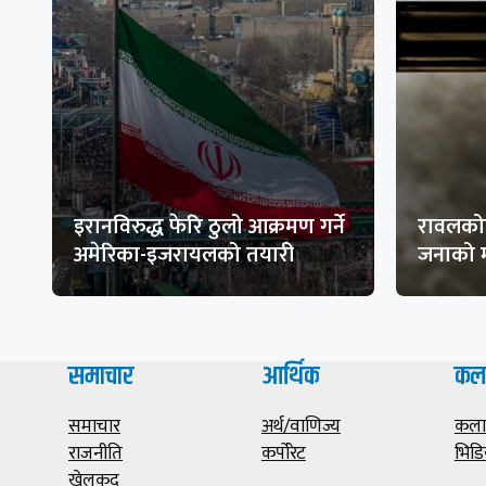
इरानविरुद्ध फेरि ठुलो आक्रमण गर्ने
रावलकोट
अमेरिका-इजरायलको तयारी
जनाको म
समाचार
आर्थिक
कल
समाचार
अर्थ/वाणिज्य
कला/
राजनीति
कर्पोरेट
भिडि
खेलकुद