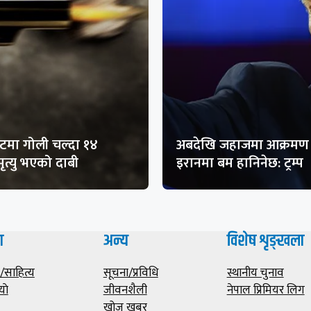
मा गोली चल्दा १४
अबदेखि जहाजमा आक्रमण 
ृत्यु भएको दाबी
इरानमा बम हानिनेछ: ट्रम्प
ा
अन्य
विशेष शृङ्खला
साहित्य
सूचना/प्रविधि
स्थानीय चुनाव
याे
जीवनशैली
नेपाल प्रिमियर लिग
खोज खबर