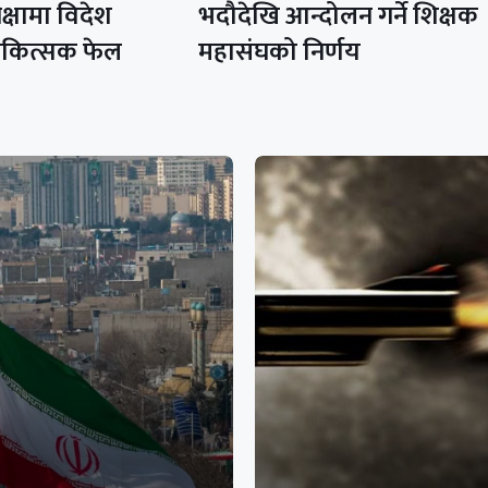
क्षामा विदेश
भदौदेखि आन्दोलन गर्ने शिक्षक
चिकित्सक फेल
महासंघको निर्णय