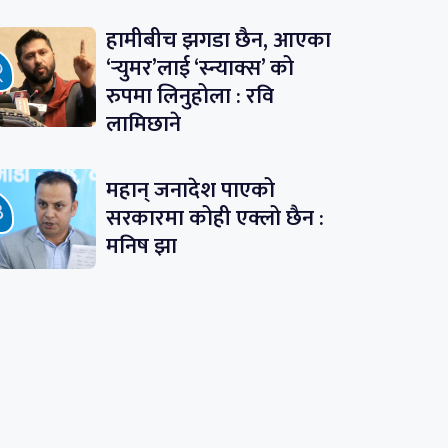
हामीबीच झगडा छैन, आएका
‘र्‍युमर’लाई ‘स्न्याक्स’ को
रुपमा लिनुहोला : रवि
लामिछाने
महान् जनादेश पाएको
सरकारमा कोही एक्लो छैन :
मनिष झा