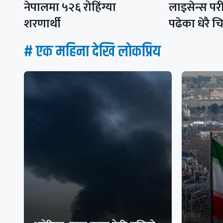
नेपालमा ५२६ रोहिंग्या
लाइसेन्स परी
शरणार्थी
पढेका धेरै 
# एक महिना देखि लाेकप्रिय