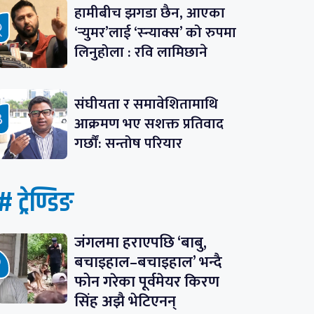
हामीबीच झगडा छैन, आएका
‘र्‍युमर’लाई ‘स्न्याक्स’ को रुपमा
लिनुहोला : रवि लामिछाने
संघीयता र समावेशितामाथि
आक्रमण भए सशक्त प्रतिवाद
गर्छौं: सन्तोष परियार
# ट्रेण्डिङ
जंगलमा हराएपछि ‘बाबु,
बचाइहाल–बचाइहाल’ भन्दै
फोन गरेका पूर्वमेयर किरण
सिंह अझै भेटिएनन्