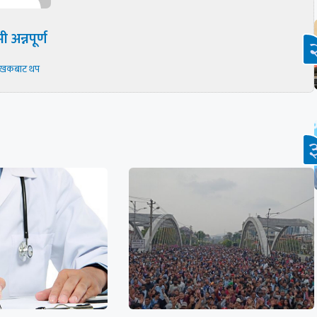
ी अन्नपूर्ण
ेखकबाट थप