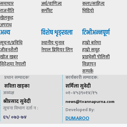
समाचार
अर्थ/वाणिज्य
कला/साहित्य
राजनीति
कर्पोरेट
भिडियाे
खेलकुद
अपराध
अन्य
विशेष शृङ्खला
टिभीअन्नपूर्ण
सूचना/प्रविधि
स्थानीय चुनाव
हाम्राे बारेमा
जीवनशैली
नेपाल प्रिमियर लिग
हाम्राे समूह
खोज खबर
प्राइभेसी पाेलिसी
विदेशमा नेपाली
विज्ञापन
सम्पर्क
प्रधान सम्पादकः
कार्यकारी सम्पादक
:
सरिता खड्का
सर्मिला सुवेदी
अध्यक्ष
०१–४५३९०१४/१५
श्रीप्रसाद सुवेदी
news@
tvannapurna.com
सूचना विभाग दर्ता न :
Developed By:
६५/ ०७३-७४
DUMAROO