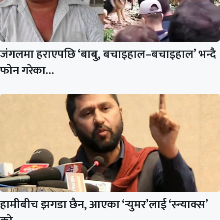
जंगलमा हराएपछि ‘बाबु, बचाइहाल–बचाइहाल’ भन्दै
फोन गरेका…
हामीबीच झगडा छैन, आएका ‘र्‍युमर’लाई ‘स्न्याक्स’