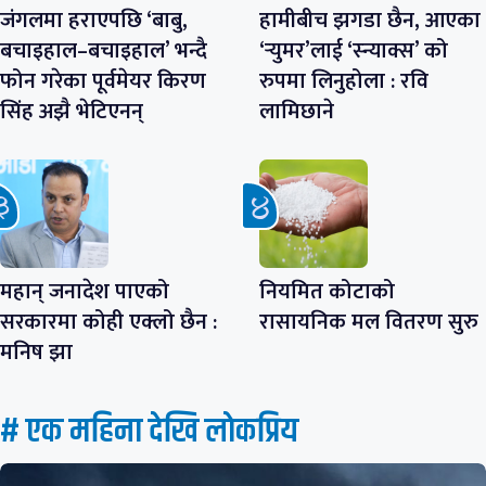
जंगलमा हराएपछि ‘बाबु,
हामीबीच झगडा छैन, आएका
बचाइहाल–बचाइहाल’ भन्दै
‘र्‍युमर’लाई ‘स्न्याक्स’ को
फोन गरेका पूर्वमेयर किरण
रुपमा लिनुहोला : रवि
सिंह अझै भेटिएनन्
लामिछाने
महान् जनादेश पाएको
नियमित कोटाको
सरकारमा कोही एक्लो छैन :
रासायनिक मल वितरण सुरु
मनिष झा
# एक महिना देखि लाेकप्रिय