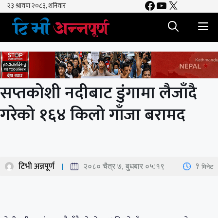
Facebook
YouTube
X
Skip
to
M
content
सप्तकोशी नदीबाट डुंगामा लैजाँदै
गरेको १६४ किलो गाँजा बरामद
टिभी अन्नपूर्ण
1
मिनेट
२०८० चैत्र ७, बुधबार ०५:१९