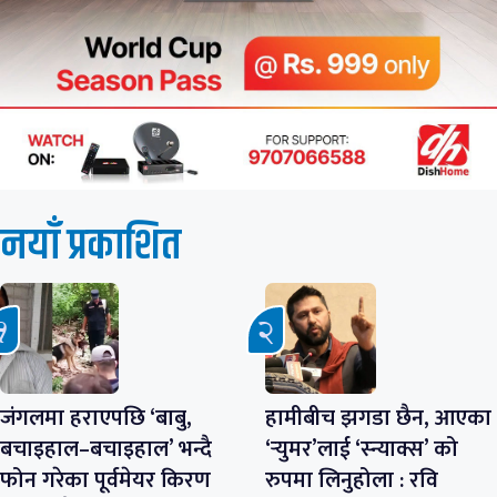
नयाँ प्रकाशित
जंगलमा हराएपछि ‘बाबु,
हामीबीच झगडा छैन, आएका
बचाइहाल–बचाइहाल’ भन्दै
‘र्‍युमर’लाई ‘स्न्याक्स’ को
फोन गरेका पूर्वमेयर किरण
रुपमा लिनुहोला : रवि