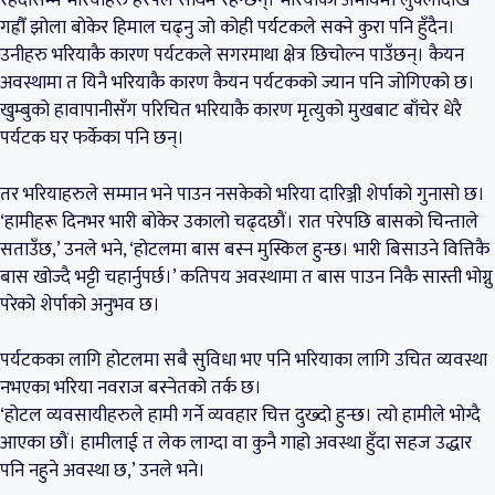
रहँदासम्म भरियाहरु हरपल साथमै रहन्छन्। भरियाको अभावमा लुक्लादेखि
गह्रौँ झोला बोकेर हिमाल चढ्नु जो कोही पर्यटकले सक्ने कुरा पनि हुँदैन।
उनीहरु भरियाकै कारण पर्यटकले सगरमाथा क्षेत्र छिचोल्न पाउँछन्। कैयन
अवस्थामा त यिनै भरियाकै कारण कैयन पर्यटकको ज्यान पनि जोगिएको छ।
खुम्बुको हावापानीसँग परिचित भरियाकै कारण मृत्युको मुखबाट बाँचेर धेरै
पर्यटक घर फर्केका पनि छन्।
तर भरियाहरुले सम्मान भने पाउन नसकेको भरिया दारिञ्जी शेर्पाको गुनासो छ।
‘हामीहरू दिनभर भारी बोकेर उकालो चढ्दछौं। रात परेपछि बासको चिन्ताले
सताउँछ,’ उनले भने, ‘होटलमा बास बस्न मुस्किल हुन्छ। भारी बिसाउने वित्तिकै
बास खोज्दै भट्टी चहार्नुपर्छ।’ कतिपय अवस्थामा त बास पाउन निकै सास्ती भोग्नु
परेको शेर्पाको अनुभव छ।
पर्यटकका लागि होटलमा सबै सुविधा भए पनि भरियाका लागि उचित व्यवस्था
नभएका भरिया नवराज बस्नेतको तर्क छ।
‘होटल व्यवसायीहरुले हामी गर्ने व्यवहार चित्त दुख्दो हुन्छ। त्यो हामीले भोग्दै
आएका छौं। हामीलाई त लेक लाग्दा वा कुनै गाह्रो अवस्था हुँदा सहज उद्धार
पनि नहुने अवस्था छ,’ उनले भने।