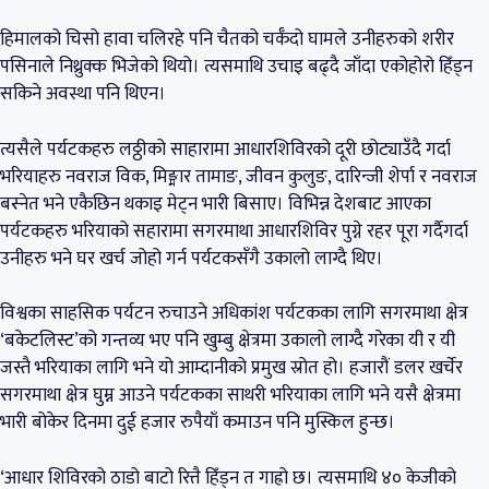
हिमालको चिसो हावा चलिरहे पनि चैतको चर्कँदो घामले उनीहरुको शरीर
पसिनाले निथ्रुक्क भिजेको थियो। त्यसमाथि उचाइ बढ्दै जाँदा एकोहोरो हिँड्न
सकिने अवस्था पनि थिएन।
त्यसैले पर्यटकहरु लठ्ठीको साहारामा आधारशिविरको दूरी छोट्याउँदै गर्दा
भरियाहरु नवराज विक, मिङ्मार तामाङ, जीवन कुलुङ, दारिन्जी शेर्पा र नवराज
बस्नेत भने एकैछिन थकाइ मेट्न भारी बिसाए। विभिन्न देशबाट आएका
पर्यटकहरु भरियाको सहारामा सगरमाथा आधारशिविर पुग्ने रहर पूरा गर्दैगर्दा
उनीहरु भने घर खर्च जोहो गर्न पर्यटकसँगै उकालो लाग्दै थिए।
विश्वका साहसिक पर्यटन रुचाउने अधिकांश पर्यटकका लागि सगरमाथा क्षेत्र
‘बकेटलिस्ट’को गन्तव्य भए पनि खुम्बु क्षेत्रमा उकालो लाग्दै गरेका यी र यी
जस्तै भरियाका लागि भने यो आम्दानीको प्रमुख स्रोत हो। हजारौं डलर खर्चेर
सगरमाथा क्षेत्र घुम्न आउने पर्यटकका साथरी भरियाका लागि भने यसै क्षेत्रमा
भारी बोकेर दिनमा दुई हजार रुपैयाँ कमाउन पनि मुस्किल हुन्छ।
‘आधार शिविरको ठाडो बाटो रित्तै हिँड्न त गाह्रो छ। त्यसमाथि ४० केजीको