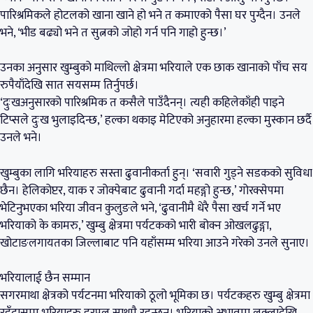
पारिश्रमिकले होटलको खाना खाने हो भने त कमाएको पैसा घर पुग्दैन। उनले
भने, ‘भीड बढ्यो भने त सुत्नको जोहो गर्न पनि गाह्रो हुन्छ।’
उनका अनुसार खुम्बुको माथिल्लो क्षेत्रमा भरियाले एक छाक खानाको पाँच सय
रुपैयाँदेखि सात सयसम्म तिर्नुपर्छ।
‘दुःखअनुसारको पारिश्रमिक त कसैले पाउँदैनन्। त्यही कहिलेकाँही पाइने
टिप्सले दुःख भुलाइदिन्छ,’ हल्का थकाइ मेटिएको अनुहारमा हल्का मुस्कान छर्दै
उनले भने।
खुम्बुका लागि भरियाहरु सस्ता ढुवानीकर्ता हुन्। ‘सवारी गुड्ने सडकको सुविधा
छैन। हेलिकोप्टर, याक र जोक्पेबाट ढुवानी गर्दा महङ्गो हुन्छ,’ गोरक्सेपमा
भेटिनुभएका भरिया जीवन कुलुङले भने, ‘ढुवानीमै धेरै पैसा खर्च गर्ने भए
भरियाको के कामरु,’ खुम्बु क्षेत्रमा पर्यटकको भारी बोक्न ओखलढुङ्गा,
खोटाङलगायतका जिल्लाबाट पनि यहाँसम्म भरिया आउने गरेको उनले सुनाए।
भरियालाई छैन सम्मान
सगरमाथा क्षेत्रको पर्यटनमा भरियाको ठूलो भूमिका छ। पर्यटकहरु खुम्बु क्षेत्रमा