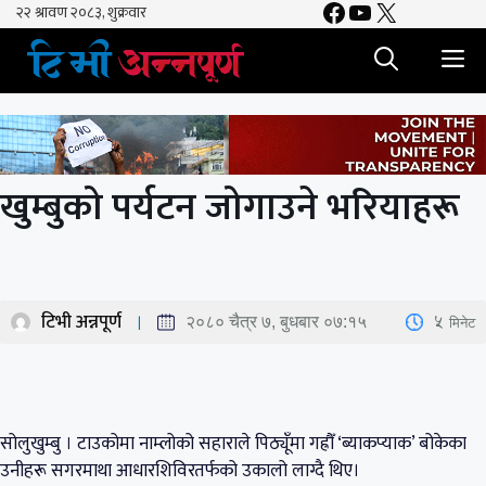
Facebook
YouTube
X
Skip
to
M
content
खुम्बुको पर्यटन जोगाउने भरियाहरू
टिभी अन्नपूर्ण
5
मिनेट
२०८० चैत्र ७, बुधबार ०७:१५
सोलुखुम्बु । टाउकोमा नाम्लोको सहाराले पिठ्यूँमा गह्रौँ ‘ब्याकप्याक’ बोकेका
उनीहरू सगरमाथा आधारशिविरतर्फको उकालो लाग्दै थिए।