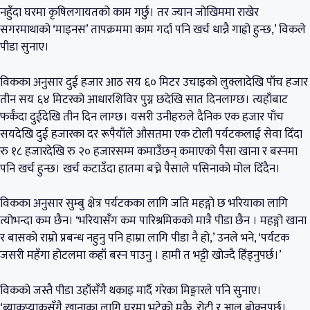
नहुँदा घरमा कृषिलगायतको काम गर्छु। तर ज्यान जोखिममा राखेर
सगरमाथाको ‘माइनस’ तापक्रममा काम गर्दा पनि खर्च धान्नै गाह्रो हुन्छ,’ विकले
पीडा सुनाए।
विकका अनुसार दुई हजार आठ सय ६० मिटर उचाइको लुक्लादेखि पाँच हजार
तीन सय ६४ मिटरको आधारशिविर पुग्न छदेखि सात दिनलाग्छ। त्यहाँबाट
फर्कँदा दुईदेखि तीन दिन लाग्छ। यसरी उनीहरुले दैनिक एक हजार पाँच
सयदेखि दुई हजारका दर रूपैयाँले औसतमा एक टोली पर्यटकलाई सेवा दिँदा
रु १८ हजारदेखि रु २० हजारसम्म कमाउँछन् कमाएको पैसा खाना र बस्नमा
पनि खर्च हुन्छ। खर्च कटाउँदा हातमा बच्ने पैसाले पसिनाको मोल दिँदैन।
विकका अनुसार सुम्बु क्षेत्र पर्यटकका लागि जति महङ्गो छ भरियाका लागि
त्योभन्दा कम छैन। ‘भरियासँग कम पारिश्रमिकको मात्रै पीडा छैन । महङ्गो खाना
र बासको राम्रो प्रबन्ध नहुनु पनि हाम्रा लागि पीडा नै हो,’ उनले भने, ‘पर्यटक
जसरी महँगा होटलमा कहाँ बस्न पाउनु । हामी त भट्टी खोज्दै हिँड्नुपर्छ।’
विकको जस्तै पीडा उहाँसँगै थकाइ मार्दै गरेका मिङ्मारले पनि सुनाए।
‘ब्याकप्याकसँगै खानाका लागि घरमा भुटेको मकै, रोटी र आलु बोक्नुपर्छ।