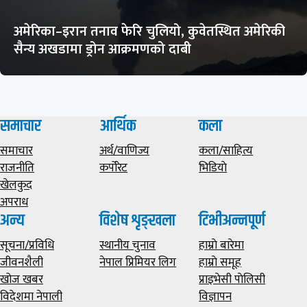
अमेरिका–इरान तनाव फेरि चुलियो, कुवेतस्थित अमेरिकी
सैन्य अखडामा ड्रोन आक्रमणको दाबी
समाचार
आर्थिक
कला
समाचार
अर्थ/वाणिज्य
कला/साहित्य
राजनीति
कर्पोरेट
भिडियाे
खेलकुद
अपराध
अन्य
विशेष शृङ्खला
टिभीअन्नपूर्ण
सूचना/प्रविधि
स्थानीय चुनाव
हाम्राे बारेमा
जीवनशैली
नेपाल प्रिमियर लिग
हाम्राे समूह
खोज खबर
प्राइभेसी पाेलिसी
विदेशमा नेपाली
विज्ञापन