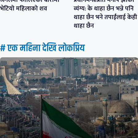
जंगलमा फालिएको बोरामा
प्रधानमन्त्रीप्रति मनीष झाको
भेटियो महिलाको शव
व्यंग्य: के थाहा छैन भन्ने पनि
थाहा छैन भने तपाईंलाई केही
थाहा छैन
# एक महिना देखि लाेकप्रिय