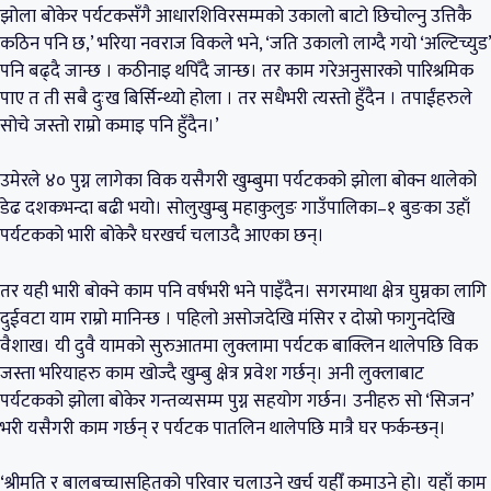
झोला बोकेर पर्यटकसँगै आधारशिविरसम्मको उकालो बाटो छिचोल्नु उत्तिकै
कठिन पनि छ,’ भरिया नवराज विकले भने, ‘जति उकालो लाग्दै गयो ‘अल्टिच्युड’
पनि बढ्दै जान्छ । कठीनाइ थपिँदै जान्छ। तर काम गरेअनुसारको पारिश्रमिक
पाए त ती सबै दुःख बिर्सिन्थ्यो होला । तर सधैभरी त्यस्तो हुँदैन । तपाईंहरुले
सोचे जस्तो राम्रो कमाइ पनि हुँदैन।’
उमेरले ४० पुग्न लागेका विक यसैगरी खुम्बुमा पर्यटकको झोला बोक्न थालेको
डेढ दशकभन्दा बढी भयो। सोलुखुम्बु महाकुलुङ गाउँपालिका–१ बुङका उहाँ
पर्यटकको भारी बोकेरै घरखर्च चलाउदै आएका छन्।
तर यही भारी बोक्ने काम पनि वर्षभरी भने पाइँदैन। सगरमाथा क्षेत्र घुम्नका लागि
दुईवटा याम राम्रो मानिन्छ । पहिलो असोजदेखि मंसिर र दोस्रो फागुनदेखि
वैशाख। यी दुवै यामको सुरुआतमा लुक्लामा पर्यटक बाक्लिन थालेपछि विक
जस्ता भरियाहरु काम खोज्दै खुम्बु क्षेत्र प्रवेश गर्छन्। अनी लुक्लाबाट
पर्यटकको झोला बोकेर गन्तव्यसम्म पुग्न सहयोग गर्छन। उनीहरु सो ‘सिजन’
भरी यसैगरी काम गर्छन् र पर्यटक पातलिन थालेपछि मात्रै घर फर्कन्छन्।
‘श्रीमति र बालबच्चासहितको परिवार चलाउने खर्च यहीँ कमाउने हो। यहाँ काम