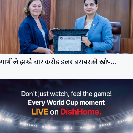
गाभीले झण्डै चार करोड डलर बराबरको खोप…