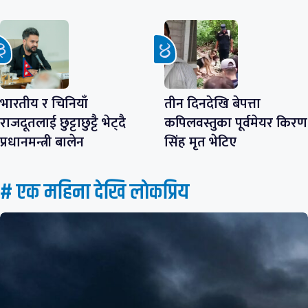
भारतीय र चिनियाँ
तीन दिनदेखि बेपत्ता
राजदूतलाई छुट्टाछुट्टै भेट्दै
कपिलवस्तुका पूर्वमेयर किरण
प्रधानमन्त्री बालेन
सिंह मृत भेटिए
# एक महिना देखि लाेकप्रिय