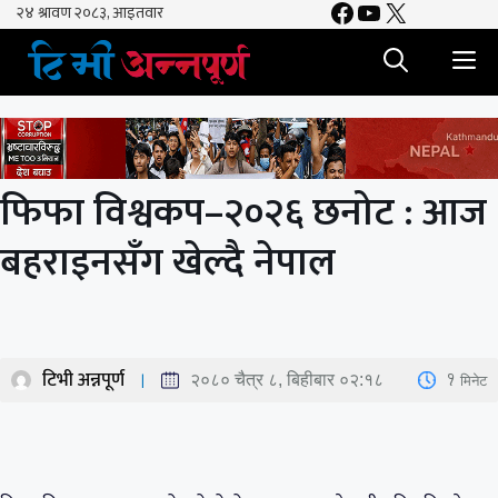
Facebook
YouTube
X
Skip
to
M
content
फिफा विश्वकप–२०२६ छनोट : आज
बहराइनसँग खेल्दै नेपाल
टिभी अन्नपूर्ण
1
मिनेट
२०८० चैत्र ८, बिहीबार ०२:१८