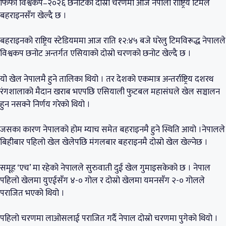
फिफा विश्वकप–२०२६ छनोटको दोस्रो चरणमा आज नेपाली राष्ट्रिय टिमले
बहराइनसँग खेल्दै छ ।
बहराइनको राष्ट्रिय स्टेडियममा आज राति १२:४५ बजे घरेलु टिमविरूद्ध नेपालले
विश्वकप छनोट अन्तर्गत एसियाको दोस्रो चरणको छनोट खेल्दै छ ।
यो खेल नेपालमै हुने तालिका थियो । तर देशको एकमात्र अन्तर्राष्ट्रिय दशरथ
रंगशालाको मैदान खराब भएपछि एसियाली फुटबल महासंघले खेल सञ्चालन
हुन नसक्ने निर्णय गरेको थियो ।
जसका कारण नेपालको होम म्याच समेत बहराइनमै हुने स्थिति आयो ।नेपालले
बिहीबार पहिलो खेल खेलेपछि मंगलबार बहराइनमै दोस्रो खेल खेल्नेछ ।
समूह ‘एच’ मा रहेको नेपालले सुरुवाती दुई खेल गुमाइसकेको छ । नेपाल
पहिलो खेलमा युएईसँग ४-० गोल र दोस्रो खेलमा यमनसँग २-० गोलले
पराजित भएको थियो ।
पहिलो चरणमा लाओसलाई पराजित गर्दै नेपाल दोस्रो चरणमा पुगेको थियो ।