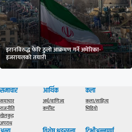
इरानविरुद्ध फेरि ठुलो आक्रमण गर्ने अमेरिका-
इजरायलको तयारी
समाचार
आर्थिक
कला
समाचार
अर्थ/वाणिज्य
कला/साहित्य
राजनीति
कर्पोरेट
भिडियाे
खेलकुद
अपराध
अन्य
विशेष शृङ्खला
टिभीअन्नपूर्ण