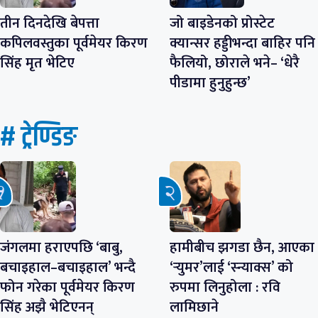
तीन दिनदेखि बेपत्ता
जो बाइडेनको प्रोस्टेट
कपिलवस्तुका पूर्वमेयर किरण
क्यान्सर हड्डीभन्दा बाहिर पनि
सिंह मृत भेटिए
फैलियो, छोराले भने– ‘धेरै
पीडामा हुनुहुन्छ’
# ट्रेण्डिङ
जंगलमा हराएपछि ‘बाबु,
हामीबीच झगडा छैन, आएका
बचाइहाल–बचाइहाल’ भन्दै
‘र्‍युमर’लाई ‘स्न्याक्स’ को
फोन गरेका पूर्वमेयर किरण
रुपमा लिनुहोला : रवि
सिंह अझै भेटिएनन्
लामिछाने