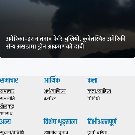
अमेरिका–इरान तनाव फेरि चुलियो, कुवेतस्थित अमेरिकी
सैन्य अखडामा ड्रोन आक्रमणको दाबी
समाचार
आर्थिक
कला
समाचार
अर्थ/वाणिज्य
कला/साहित्य
राजनीति
कर्पोरेट
भिडियाे
खेलकुद
अपराध
अन्य
विशेष शृङ्खला
टिभीअन्नपूर्ण
सूचना/प्रविधि
स्थानीय चुनाव
हाम्राे बारेमा