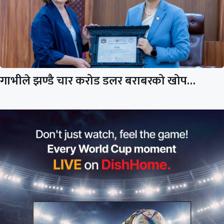
गाभीले झण्डै चार करोड डलर बराबरको खोप…