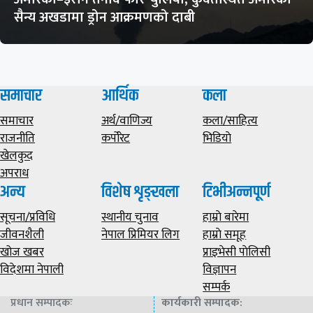
सैन्य अखडामा ड्रोन आक्रमणको दाबी
समाचार
आर्थिक
कला
समाचार
अर्थ/वाणिज्य
कला/साहित्य
राजनीति
कर्पोरेट
भिडियाे
खेलकुद
अपराध
अन्य
विशेष शृङ्खला
टिभीअन्नपूर्ण
सूचना/प्रविधि
स्थानीय चुनाव
हाम्राे बारेमा
जीवनशैली
नेपाल प्रिमियर लिग
हाम्राे समूह
खोज खबर
प्राइभेसी पाेलिसी
विदेशमा नेपाली
विज्ञापन
सम्पर्क
प्रधान सम्पादकः
कार्यकारी सम्पादक
: