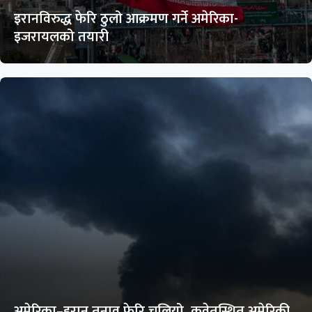
इरानविरुद्ध फेरि ठुलो आक्रमण गर्ने अमेरिका-
इजरायलको तयारी
अमेरिका–इरान तनाव फेरि चुलियो, कुवेतस्थित अमेरिकी