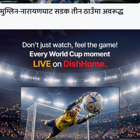
मुग्लिन-नारायणघाट सडक तीन ठाउँमा अवरूद्ध