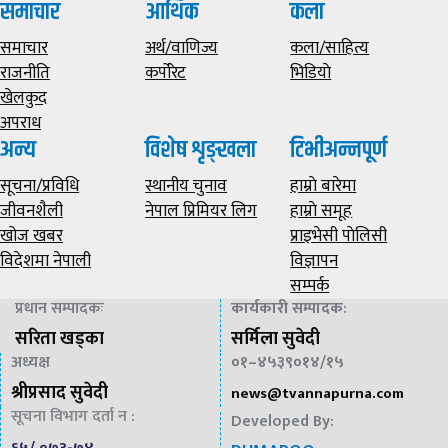
समाचार
आर्थिक
कला
समाचार
अर्थ/वाणिज्य
कला/साहित्य
राजनीति
कर्पोरेट
भिडियाे
खेलकुद
अपराध
अन्य
विशेष शृङ्खला
टिभीअन्नपूर्ण
सूचना/प्रविधि
स्थानीय चुनाव
हाम्राे बारेमा
जीवनशैली
नेपाल प्रिमियर लिग
हाम्राे समूह
खोज खबर
प्राइभेसी पाेलिसी
विदेशमा नेपाली
विज्ञापन
सम्पर्क
प्रधान सम्पादकः
कार्यकारी सम्पादक
:
सरिता खड्का
सर्मिला सुवेदी
अध्यक्ष
०१–४५३९०१४/१५
श्रीप्रसाद सुवेदी
news@
tvannapurna.com
सूचना विभाग दर्ता न :
Developed By: