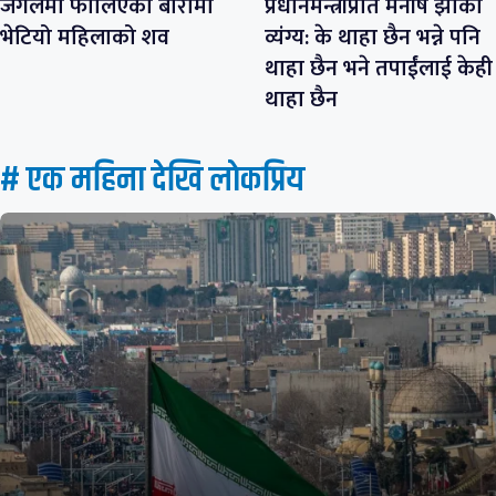
जंगलमा फालिएको बोरामा
प्रधानमन्त्रीप्रति मनीष झाको
भेटियो महिलाको शव
व्यंग्य: के थाहा छैन भन्ने पनि
थाहा छैन भने तपाईंलाई केही
थाहा छैन
# एक महिना देखि लाेकप्रिय