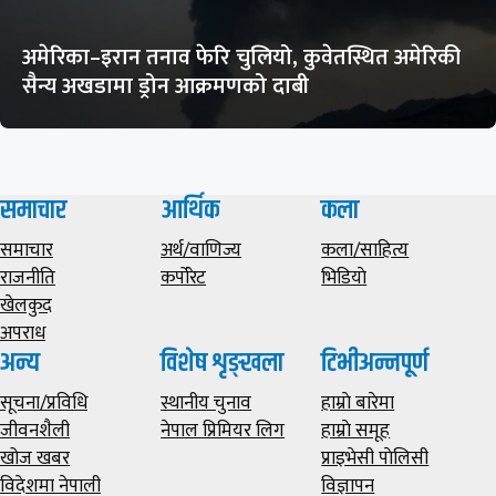
अमेरिका–इरान तनाव फेरि चुलियो, कुवेतस्थित अमेरिकी
सैन्य अखडामा ड्रोन आक्रमणको दाबी
समाचार
आर्थिक
कला
समाचार
अर्थ/वाणिज्य
कला/साहित्य
राजनीति
कर्पोरेट
भिडियाे
खेलकुद
अपराध
अन्य
विशेष शृङ्खला
टिभीअन्नपूर्ण
सूचना/प्रविधि
स्थानीय चुनाव
हाम्राे बारेमा
जीवनशैली
नेपाल प्रिमियर लिग
हाम्राे समूह
खोज खबर
प्राइभेसी पाेलिसी
विदेशमा नेपाली
विज्ञापन