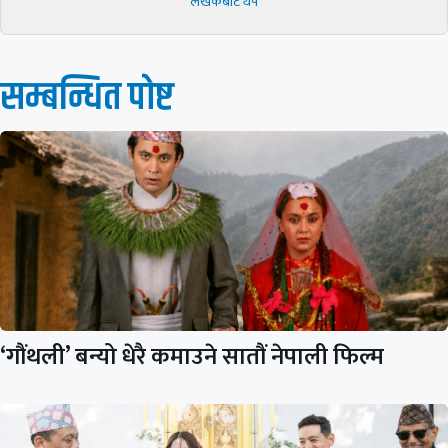
लेखकबाट थप
सम्बन्धित पाेष्ट
‘गौंथली’ बन्यो धेरै कमाउने सातौं नेपाली फिल्म