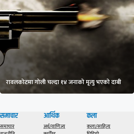
रावलकोटमा गोली चल्दा १४ जनाको मृत्यु भएको दाबी
समाचार
आर्थिक
कला
समाचार
अर्थ/वाणिज्य
कला/साहित्य