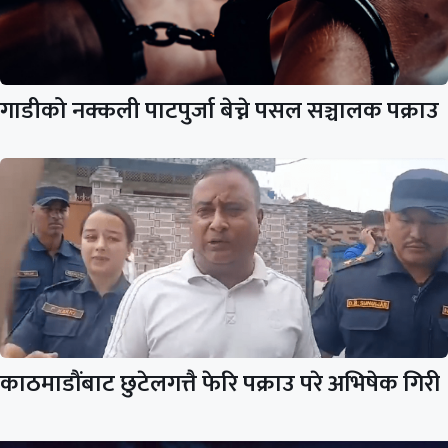
गाडीको नक्कली पाटपुर्जा बेच्ने पसल सञ्चालक पक्राउ
काठमाडौंबाट छुटेलगत्तै फेरि पक्राउ परे अभिषेक गिरी