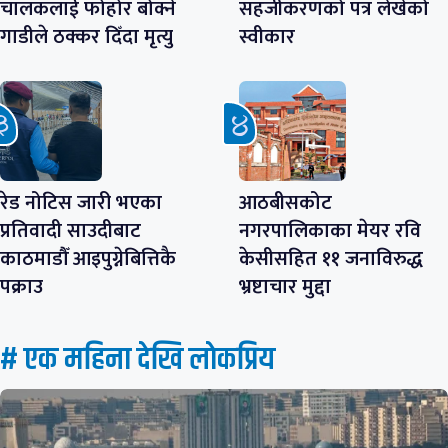
चालकलाई फोहोर बोक्ने
सहजीकरणको पत्र लेखेको
गाडीले ठक्कर दिँदा मृत्यु
स्वीकार
रेड नोटिस जारी भएका
आठबीसकोट
प्रतिवादी साउदीबाट
नगरपालिकाका मेयर रवि
काठमाडौँ आइपुग्नेबित्तिकै
केसीसहित ११ जनाविरुद्ध
पक्राउ
भ्रष्टाचार मुद्दा
# एक महिना देखि लाेकप्रिय