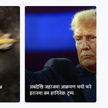
१४
अबदेखि जहाजमा आक्रमण भयो भने
इरानमा बम हानिनेछ: ट्रम्प