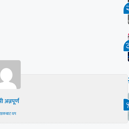
ी अन्नपूर्ण
ेखकबाट थप