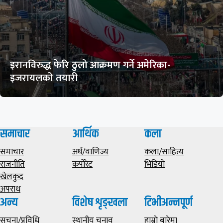
इरानविरुद्ध फेरि ठुलो आक्रमण गर्ने अमेरिका-
इजरायलको तयारी
समाचार
आर्थिक
कला
समाचार
अर्थ/वाणिज्य
कला/साहित्य
राजनीति
कर्पोरेट
भिडियाे
खेलकुद
अपराध
अन्य
विशेष शृङ्खला
टिभीअन्नपूर्ण
सूचना/प्रविधि
स्थानीय चुनाव
हाम्राे बारेमा