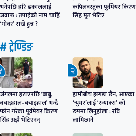
भनेपछि हरि ढकाललाई
कपिलवस्तुका पूर्वमेयर किरण
जवाफ : तपाईंको नाम चाहिँ
सिंह मृत भेटिए
‘गोबर’ राखे हुन्न ?
# ट्रेण्डिङ
जंगलमा हराएपछि ‘बाबु,
हामीबीच झगडा छैन, आएका
बचाइहाल–बचाइहाल’ भन्दै
‘र्‍युमर’लाई ‘स्न्याक्स’ को
फोन गरेका पूर्वमेयर किरण
रुपमा लिनुहोला : रवि
सिंह अझै भेटिएनन्
लामिछाने