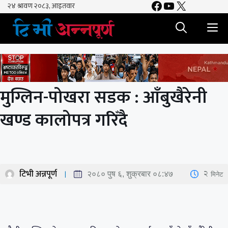
Facebook
YouTube
X
Skip
to
M
content
मुग्लिन-पोखरा सडक : आँबुखैरेनी
खण्ड कालोपत्र गरिँदै
टिभी अन्नपूर्ण
2
मिनेट
२०८० पुष ६, शुक्रबार ०८:४७