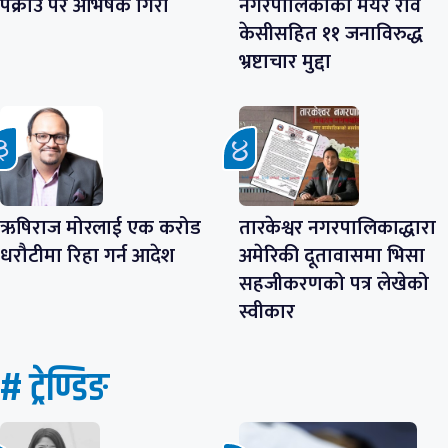
पक्राउ परे अभिषेक गिरी
नगरपालिकाका मेयर रवि
केसीसहित ११ जनाविरुद्ध
भ्रष्टाचार मुद्दा
ऋषिराज मोरलाई एक करोड
तारकेश्वर नगरपालिकाद्धारा
धरौटीमा रिहा गर्न आदेश
अमेरिकी दूतावासमा भिसा
सहजीकरणको पत्र लेखेको
स्वीकार
# ट्रेण्डिङ