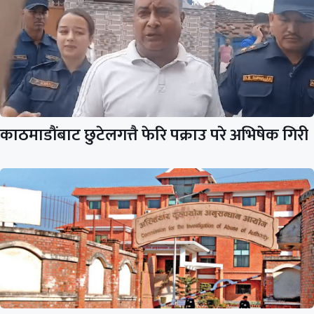
काठमाडौंबाट छुटेलगत्तै फेरि पक्राउ परे अभिषेक गिरी