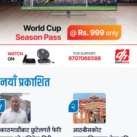
नयाँ प्रकाशित
काठमाडौंबाट छुटेलगत्तै फेरि
आठबीसकोट