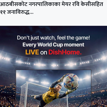
आठबीसकोट नगरपालिकाका मेयर रवि केसीसहित
११ जनाविरुद्ध…