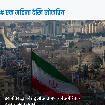
# एक महिना देखि लाेकप्रिय
इरानविरुद्ध फेरि ठुलो आक्रमण गर्ने अमेरिका-
इजरायलको तयारी