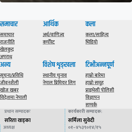
समाचार
आर्थिक
कला
समाचार
अर्थ/वाणिज्य
कला/साहित्य
राजनीति
कर्पोरेट
भिडियाे
खेलकुद
अपराध
अन्य
विशेष शृङ्खला
टिभीअन्नपूर्ण
सूचना/प्रविधि
स्थानीय चुनाव
हाम्राे बारेमा
जीवनशैली
नेपाल प्रिमियर लिग
हाम्राे समूह
खोज खबर
प्राइभेसी पाेलिसी
विदेशमा नेपाली
विज्ञापन
सम्पर्क
प्रधान सम्पादकः
कार्यकारी सम्पादक
:
सरिता खड्का
सर्मिला सुवेदी
अध्यक्ष
०१–४५३९०१४/१५