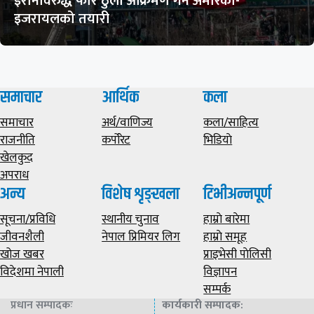
इरानविरुद्ध फेरि ठुलो आक्रमण गर्ने अमेरिका-
इजरायलको तयारी
समाचार
आर्थिक
कला
समाचार
अर्थ/वाणिज्य
कला/साहित्य
राजनीति
कर्पोरेट
भिडियाे
खेलकुद
अपराध
अन्य
विशेष शृङ्खला
टिभीअन्नपूर्ण
सूचना/प्रविधि
स्थानीय चुनाव
हाम्राे बारेमा
जीवनशैली
नेपाल प्रिमियर लिग
हाम्राे समूह
खोज खबर
प्राइभेसी पाेलिसी
विदेशमा नेपाली
विज्ञापन
सम्पर्क
प्रधान सम्पादकः
कार्यकारी सम्पादक
: