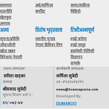
समाचार
अर्थ/वाणिज्य
कला/साहित्य
राजनीति
कर्पोरेट
भिडियाे
खेलकुद
अपराध
अन्य
विशेष शृङ्खला
टिभीअन्नपूर्ण
सूचना/प्रविधि
स्थानीय चुनाव
हाम्राे बारेमा
जीवनशैली
नेपाल प्रिमियर लिग
हाम्राे समूह
खोज खबर
प्राइभेसी पाेलिसी
विदेशमा नेपाली
विज्ञापन
सम्पर्क
प्रधान सम्पादकः
कार्यकारी सम्पादक
:
सरिता खड्का
सर्मिला सुवेदी
अध्यक्ष
०१–४५३९०१४/१५
श्रीप्रसाद सुवेदी
news@
tvannapurna.com
सूचना विभाग दर्ता न :
Developed By:
६५/ ०७३-७४
DUMAROO