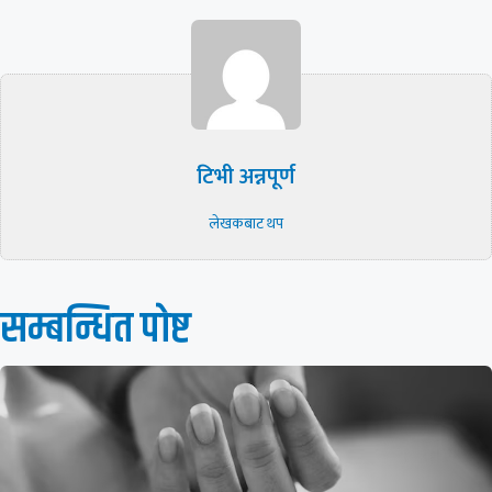
टिभी अन्नपूर्ण
लेखकबाट थप
सम्बन्धित पाेष्ट