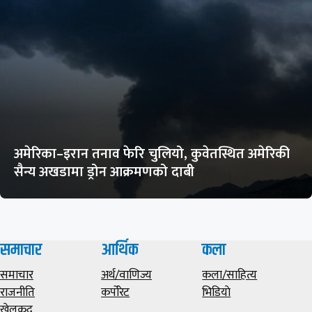
अमेरिका–इरान तनाव फेरि चुलियो, कुवेतस्थित अमेरिकी
सैन्य अखडामा ड्रोन आक्रमणको दाबी
समाचार
आर्थिक
कला
समाचार
अर्थ/वाणिज्य
कला/साहित्य
राजनीति
कर्पोरेट
भिडियाे
खेलकुद