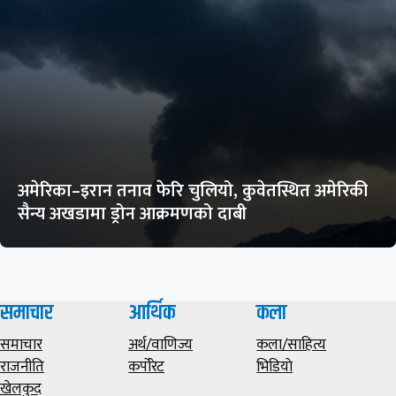
अमेरिका–इरान तनाव फेरि चुलियो, कुवेतस्थित अमेरिकी
सैन्य अखडामा ड्रोन आक्रमणको दाबी
समाचार
आर्थिक
कला
समाचार
अर्थ/वाणिज्य
कला/साहित्य
राजनीति
कर्पोरेट
भिडियाे
खेलकुद