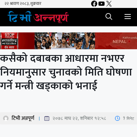
Facebook
YouTube
X
Skip
to
M
content
कसैको दबाबका आधारमा नभएर
नियमानुसार चुनावको मिति घोषणा
गर्ने मन्त्री खड्काको भनाई
टिभी अन्नपूर्ण
1
मिनेट
२०७८ माघ २२, शनिबार १२:५८