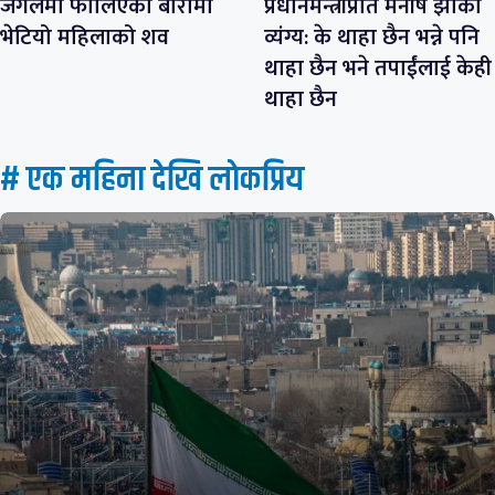
जंगलमा फालिएको बोरामा
प्रधानमन्त्रीप्रति मनीष झाको
भेटियो महिलाको शव
व्यंग्य: के थाहा छैन भन्ने पनि
थाहा छैन भने तपाईंलाई केही
थाहा छैन
# एक महिना देखि लाेकप्रिय