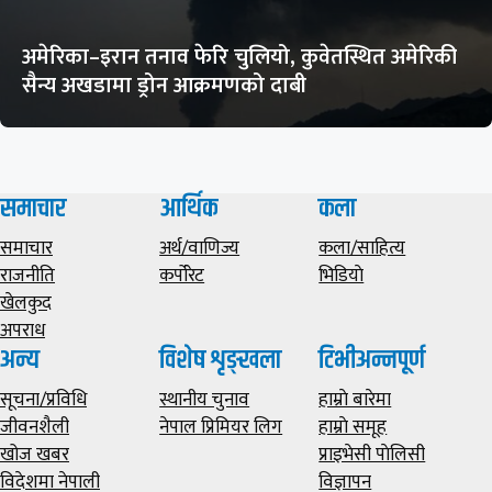
अमेरिका–इरान तनाव फेरि चुलियो, कुवेतस्थित अमेरिकी
सैन्य अखडामा ड्रोन आक्रमणको दाबी
समाचार
आर्थिक
कला
समाचार
अर्थ/वाणिज्य
कला/साहित्य
राजनीति
कर्पोरेट
भिडियाे
खेलकुद
अपराध
अन्य
विशेष शृङ्खला
टिभीअन्नपूर्ण
सूचना/प्रविधि
स्थानीय चुनाव
हाम्राे बारेमा
जीवनशैली
नेपाल प्रिमियर लिग
हाम्राे समूह
खोज खबर
प्राइभेसी पाेलिसी
विदेशमा नेपाली
विज्ञापन