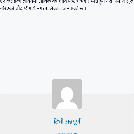
१२ करोडको लागतमा आर्थिक वर्ष ०७९÷०८० भित्र सम्पन्न हुने गरी निर्माण सुरु
गरिएको चौदण्डीगढी नगरपालिकाले जनाएको छ ।
टिभी अन्नपूर्ण