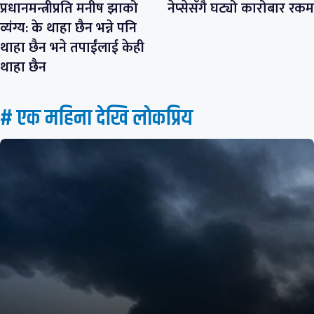
प्रधानमन्त्रीप्रति मनीष झाको
नेप्सेसँगै घट्यो कारोबार रकम
व्यंग्य: के थाहा छैन भन्ने पनि
थाहा छैन भने तपाईंलाई केही
थाहा छैन
# एक महिना देखि लाेकप्रिय