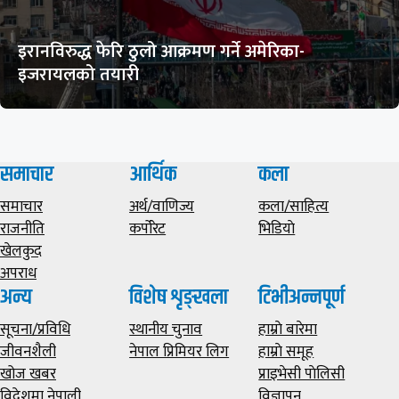
इरानविरुद्ध फेरि ठुलो आक्रमण गर्ने अमेरिका-
इजरायलको तयारी
समाचार
आर्थिक
कला
समाचार
अर्थ/वाणिज्य
कला/साहित्य
राजनीति
कर्पोरेट
भिडियाे
खेलकुद
अपराध
अन्य
विशेष शृङ्खला
टिभीअन्नपूर्ण
सूचना/प्रविधि
स्थानीय चुनाव
हाम्राे बारेमा
जीवनशैली
नेपाल प्रिमियर लिग
हाम्राे समूह
खोज खबर
प्राइभेसी पाेलिसी
विदेशमा नेपाली
विज्ञापन