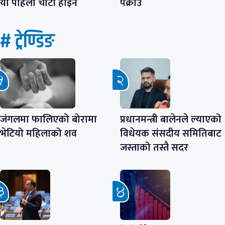
यो पहिलो चोटी होइन
पक्राउ
# ट्रेण्डिङ
जंगलमा फालिएको बोरामा
प्रधानमन्त्री बालेनले ल्याएको
भेटियो महिलाको शव
विधेयक संसदीय समितिबाट
जस्ताको तस्तै सदर