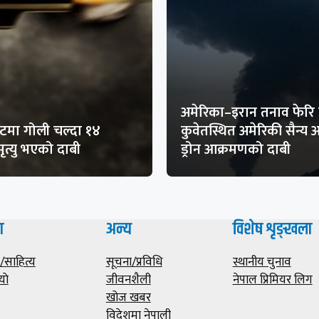
अमेरिका–इरान तनाव फेरि 
मा गोली चल्दा १४
कुवेतस्थित अमेरिकी सैन्य
ृत्यु भएको दाबी
ड्रोन आक्रमणको दाबी
ा
अन्य
विशेष शृङ्खला
साहित्य
सूचना/प्रविधि
स्थानीय चुनाव
याे
जीवनशैली
नेपाल प्रिमियर लिग
खोज खबर
विदेशमा नेपाली