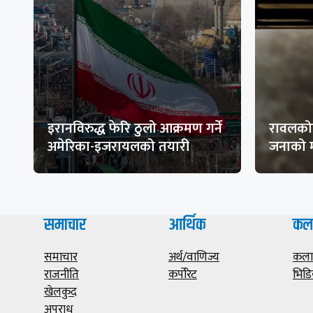
इरानविरुद्ध फेरि ठुलो आक्रमण गर्ने
रावलकोट
अमेरिका-इजरायलको तयारी
जनाको म
समाचार
आर्थिक
कल
समाचार
अर्थ/वाणिज्य
कला/
राजनीति
कर्पोरेट
भिडि
खेलकुद
अपराध