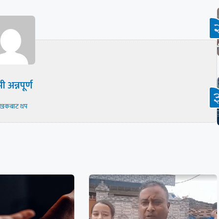
ी अन्नपूर्ण
ेखकबाट थप