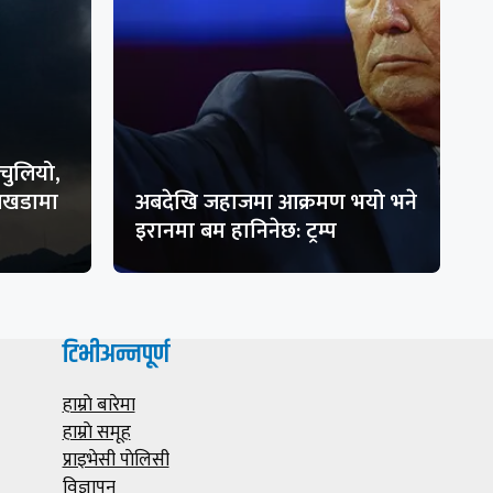
चुलियो,
 अखडामा
अबदेखि जहाजमा आक्रमण भयो भने
इरानमा बम हानिनेछ: ट्रम्प
टिभीअन्नपूर्ण
हाम्राे बारेमा
हाम्राे समूह
प्राइभेसी पाेलिसी
विज्ञापन