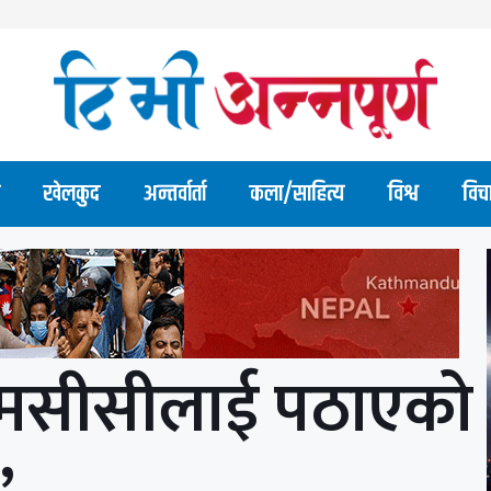
खेलकुद
अन्तर्वार्ता
कला/साहित्य
विश्व
विच
े एमसीसीलाई पठाएको