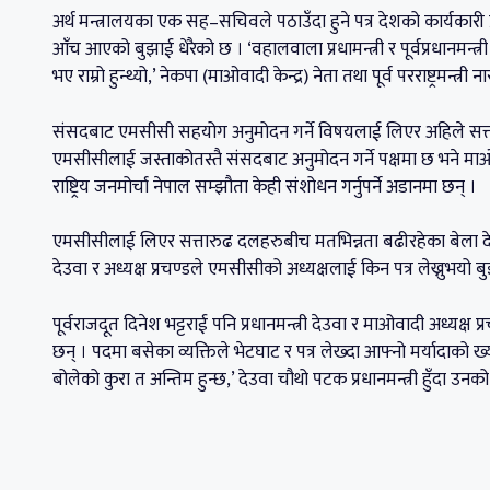
अर्थ मन्त्रालयका एक सह–सचिवले पठाउँदा हुने पत्र देशको कार्यकारी प्रमु
आँच आएको बुझाई धेरैको छ । ‘वहालवाला प्रधामन्त्री र पूर्वप्रधानमन्त
भए राम्रो हुन्थ्यो,’ नेकपा (माओवादी केन्द्र) नेता तथा पूर्व परराष्ट्रमन्त्री 
संसदबाट एमसीसी सहयोग अनुमोदन गर्ने विषयलाई लिएर अहिले सत्तारु
एमसीसीलाई जस्ताकोतस्तै संसदबाट अनुमोदन गर्ने पक्षमा छ भने माओव
राष्ट्रिय जनमोर्चा नेपाल सम्झौता केही संशोधन गर्नुपर्ने अडानमा छन् ।
एमसीसीलाई लिएर सत्तारुढ दलहरुबीच मतभिन्नता बढीरहेका बेला देउवा र
देउवा र अध्यक्ष प्रचण्डले एमसीसीको अध्यक्षलाई किन पत्र लेख्नुभयो बुझन
पूर्वराजदूत दिनेश भट्टराई पनि प्रधानमन्त्री देउवा र माओवादी अध्यक्ष
छन् । पदमा बसेका व्यक्तिले भेटघाट र पत्र लेख्दा आफ्नो मर्यादाको ख्याल
बोलेको कुरा त अन्तिम हुन्छ,’ देउवा चौथो पटक प्रधानमन्त्री हुँदा उ