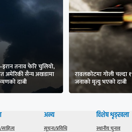
–इरान तनाव फेरि चुलियो,
थित अमेरिकी सैन्य अखडामा
रावलकोटमा गोली चल्दा 
क्रमणको दाबी
जनाको मृत्यु भएको दाबी
ा
अन्य
विशेष शृङ्खला
साहित्य
सूचना/प्रविधि
स्थानीय चुनाव