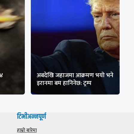
१४
अबदेखि जहाजमा आक्रमण भयो भने
इरानमा बम हानिनेछ: ट्रम्प
टिभीअन्नपूर्ण
हाम्राे बारेमा