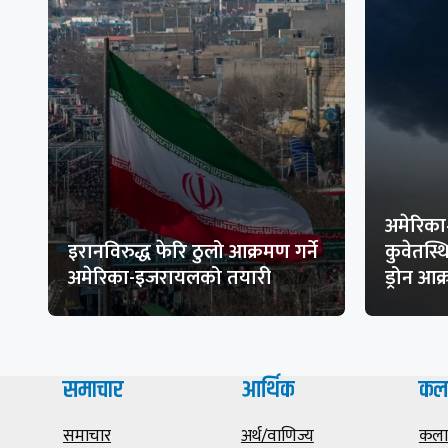
अमेरिका
इरानविरुद्ध फेरि ठुलो आक्रमण गर्ने
कुवेतस्
अमेरिका-इजरायलको तयारी
ड्रोन आ
समाचार
आर्थिक
कल
समाचार
अर्थ/वाणिज्य
कला/