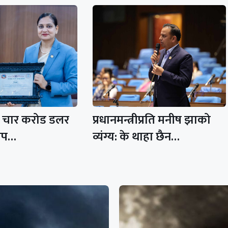
ै चार करोड डलर
प्रधानमन्त्रीप्रति मनीष झाको
ोप…
व्यंग्य: के थाहा छैन…