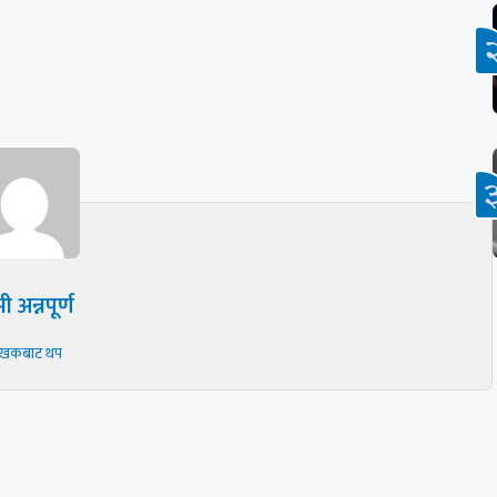
ी अन्नपूर्ण
ेखकबाट थप