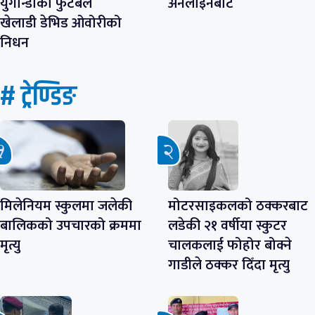
युगान्डाका फुटबल
अनलाइनबाटै
खेलाडी डेभिड ओवोरीको
निधन
# ट्रेण्डिङ
मिलेनियम स्कुलमा जलेकी
मोटरसाइकलको ठक्करबाट
बालिकको उपचारको क्रममा
लडेकी २१ वर्षीया स्कुटर
मृत्यु
चालकलाई फोहोर बोक्ने
गाडीले ठक्कर दिँदा मृत्यु