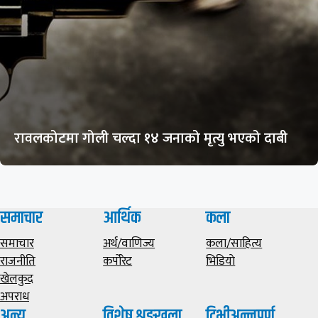
रावलकोटमा गोली चल्दा १४ जनाको मृत्यु भएको दाबी
समाचार
आर्थिक
कला
समाचार
अर्थ/वाणिज्य
कला/साहित्य
राजनीति
कर्पोरेट
भिडियाे
खेलकुद
अपराध
अन्य
विशेष शृङ्खला
टिभीअन्नपूर्ण