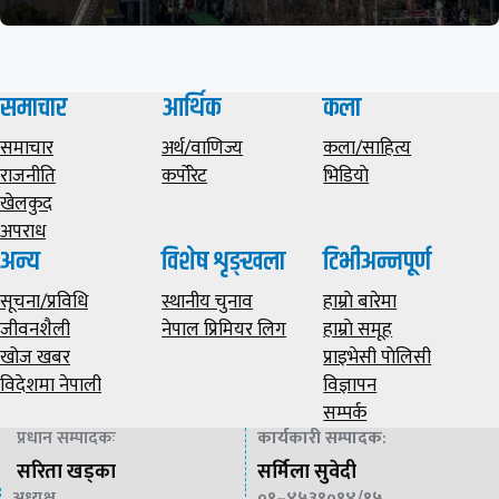
समाचार
आर्थिक
कला
समाचार
अर्थ/वाणिज्य
कला/साहित्य
राजनीति
कर्पोरेट
भिडियाे
खेलकुद
अपराध
अन्य
विशेष शृङ्खला
टिभीअन्नपूर्ण
सूचना/प्रविधि
स्थानीय चुनाव
हाम्राे बारेमा
जीवनशैली
नेपाल प्रिमियर लिग
हाम्राे समूह
खोज खबर
प्राइभेसी पाेलिसी
विदेशमा नेपाली
विज्ञापन
सम्पर्क
प्रधान सम्पादकः
कार्यकारी सम्पादक
:
सरिता खड्का
सर्मिला सुवेदी
अध्यक्ष
०१–४५३९०१४/१५