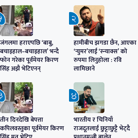
जंगलमा हराएपछि ‘बाबु,
हामीबीच झगडा छैन, आएका
बचाइहाल–बचाइहाल’ भन्दै
‘र्‍युमर’लाई ‘स्न्याक्स’ को
फोन गरेका पूर्वमेयर किरण
रुपमा लिनुहोला : रवि
सिंह अझै भेटिएनन्
लामिछाने
तीन दिनदेखि बेपत्ता
भारतीय र चिनियाँ
कपिलवस्तुका पूर्वमेयर किरण
राजदूतलाई छुट्टाछुट्टै भेट्दै
सिंह मृत भेटिए
प्रधानमन्त्री बालेन