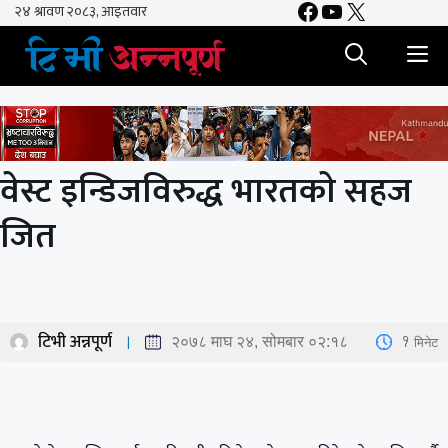
Facebook
YouTube
X
Skip
to
M
content
वेस्ट इन्डिजविरुद्ध भारतकाे सहज
जित
टिभी अन्नपूर्ण
1
मिनेट
२०७८ माघ २४, सोमबार ०२:१८