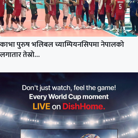
काभा पुरुष भलिबल च्याम्पियनसिपमा नेपालको
लगातार तेस्रो…