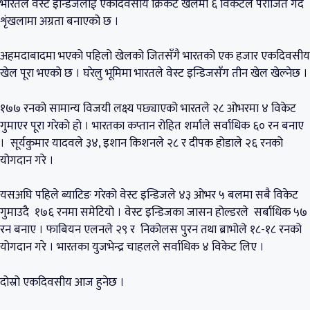
भारतले वेस्ट इन्डिजलाई एकदिवसीय क्रिकेट खेलमा ६ विकेटले पराजित गर्दै
शृंखलामा अग्रता बनाएको छ ।
अहमदाबादमा भएको पहिलो खेलको जितसँगै भारतको एक हजार एकदिवसीय
खेल पूरा भएको छ । घरेलु भूमिमा भारतले वेस्ट इन्डिजसँग तीन खेल खेल्नेछ ।
१७७ रनको सामान्य विजयी लक्ष्य पछ्याएको भारतले २८ ओभरमा ४ विकेट
गुमाएर पूरा गरेकाे हाे । भारतका कप्तान रोहित शर्माले सर्वाधिक ६० रन बनाए
। सूर्यकुमार यादवले ३४, इशान किशनले २८ र दीपक होडाले २६ रनको
योगदान गरे ।
यसअघि पहिले ब्याटिङ गरेको वेस्ट इन्डिजले ४३ ओभर ५ बलमा सबै विकेट
गुमाउदै १७६ रनमा समेटियो । वेस्ट इन्डिजका जासन होल्डरले सर्बाधिक ५७
रन बनाए । फाबियन एलनले २९ र निकोलस पुरन तथा ब्राभोले १८-१८ रनको
योगदान गरे । भारतका युजभेन्द्र चाहलले सर्वाधिक ४ विकेट लिए ।
दोस्रो एकदिवसीय आज हुनेछ ।