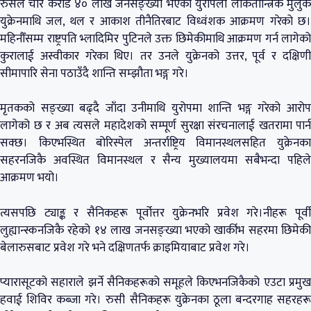
रुसले चार करोड ४० लाख जनसङ्ख्या भएको युरोपेली लोकतान्त्रिक मुलुक
युक्रेनमाथि जल, थल र आकाश तीनैतिरबाट विध्वंशक आक्रमण गरेको छ।
महिनौँसम्म राष्ट्रपति भ्लादिमिर पुटिनले उक्त छिमेकीमाथि आक्रमण गर्न लागेको
कुरालाई अस्वीकार गरेका थिए। तर उनले युक्रेनको उत्तर, पूर्व र दक्षिणी
सीमापारि सेना पठाउँदै शान्ति सम्झौता भङ्ग गरे।
मृतकको सङ्ख्या बढ्दै जाँदा उनीमाथि युरोपमा शान्ति भङ्ग गरेको आरोप
लागेको छ र अब त्यसले महादेशको सम्पूर्ण सुरक्षा संरचनालाई खतरामा पार्न
सक्छ। किएभस्थित बोरिस्पेल अन्तर्राष्ट्रिय विमानस्थलसहित युक्रेनका
सहरनजिकै अवस्थित विमानस्थल र सैन्य मुख्यालयमा सबैभन्दा पहिले
आक्रमण भयो।
त्यसपछि ट्याङ्क र सैनिकहरू पूर्वोत्तर युक्रेनभरि प्रवेश गरे।नीहरू पूर्वी
लुह्यान्स्कनजिकै रहेको १४ लाख जनसङ्ख्या भएको खार्कीभ सहरमा छिमेकी
बेलारुसबाट प्रवेश गरे भने दक्षिणतर्फ क्राइमियाबाट प्रवेश गरे।
प्यारासूटको सहाराले झर्ने सैनिकहरूको समूहले किएभनजिकैको एउटा प्रमुख
हवाई शिविर कब्जा गरे। रुसी सैनिकहरू युक्रेनका ठूला बन्दरगाह सहरहरू