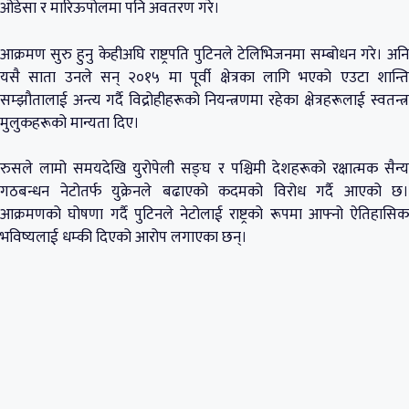
ओडेसा र मारिऊपोलमा पनि अवतरण गरे।
आक्रमण सुरु हुनु केहीअघि राष्ट्रपति पुटिनले टेलिभिजनमा सम्बोधन गरे। अनि
यसै साता उनले सन् २०१५ मा पूर्वी क्षेत्रका लागि भएको एउटा शान्ति
सम्झौतालाई अन्त्य गर्दै विद्रोहीहरूको नियन्त्रणमा रहेका क्षेत्रहरूलाई स्वतन्त्र
मुलुकहरूको मान्यता दिए।
रुसले लामो समयदेखि युरोपेली सङ्घ र पश्चिमी देशहरूको रक्षात्मक सैन्य
गठबन्धन नेटोतर्फ युक्रेनले बढाएको कदमको विरोध गर्दै आएको छ।
आक्रमणको घोषणा गर्दै पुटिनले नेटोलाई राष्ट्रको रूपमा आफ्नो ऐतिहासिक
भविष्यलाई धम्की दिएको आरोप लगाएका छन्।