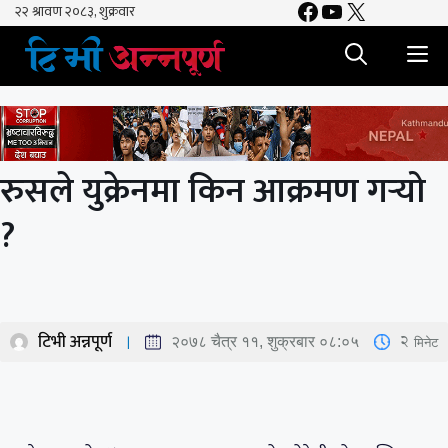
Facebook
YouTube
X
Skip
to
M
content
रुसले युक्रेनमा किन आक्रमण गर्‍यो
?
टिभी अन्नपूर्ण
2
मिनेट
२०७८ चैत्र ११, शुक्रबार ०८:०५