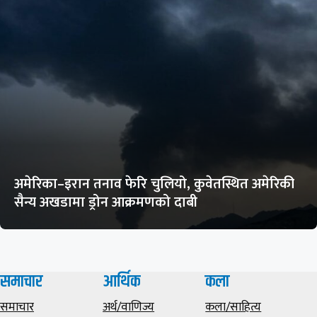
अमेरिका–इरान तनाव फेरि चुलियो, कुवेतस्थित अमेरिकी
सैन्य अखडामा ड्रोन आक्रमणको दाबी
समाचार
आर्थिक
कला
समाचार
अर्थ/वाणिज्य
कला/साहित्य