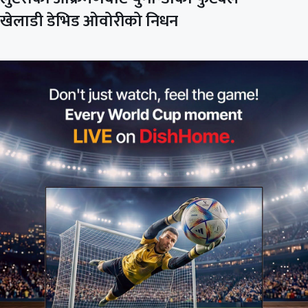
खेलाडी डेभिड ओवोरीको निधन