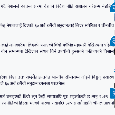
गर्दै नेपालले स्वतन्त्र रूपमा देशको विदेश नीति सञ्चालन गरेसम्म बेइजिङ
ार्फत् नेपाललाई दिएको ६० अर्ब रुपैयाँ अनुदानलाई लिएर अमेरिका र चीनबीच
त्यसलाई जानकारीमा लिएको जनाएको थियो।कोभिड महामारी देखिएयता पहिलो
 चीन सम्बन्धमा देखिएका संशय चिर्न उपयोगी हुनसक्ने कतिपयको विश्वास
का थिए। उक्त सम्झौताअन्तर्गत भारतीय सीमासम्म जोड्ने विद्युत् प्रसारण
े ६० अर्ब रुपैयाँ अनुदान उपलब्ध गराउनेछ।
ा सर्त बनाइएको थियो जुन केही समयअघि पूरा भइसकेको छ।सन् २०१९ को
रणनीतिको हिस्सा भएको धारणा राखेपछि उक्त सम्झौताप्रति चीनले आफ्नो