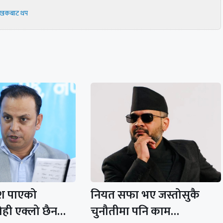
ेखकबाट थप
ेश पाएको
नियत सफा भए जस्तोसुकै
ही एक्लो छैन…
चुनौतीमा पनि काम…