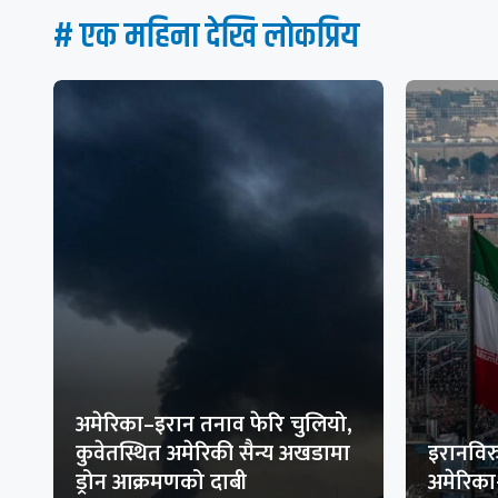
# एक महिना देखि लाेकप्रिय
अमेरिका–इरान तनाव फेरि चुलियो,
कुवेतस्थित अमेरिकी सैन्य अखडामा
इरानविरु
ड्रोन आक्रमणको दाबी
अमेरिक