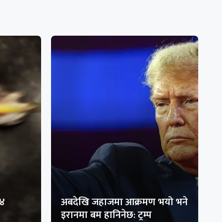
१४
अबदेखि जहाजमा आक्रमण भयो भने
इरानमा बम हानिनेछ: ट्रम्प