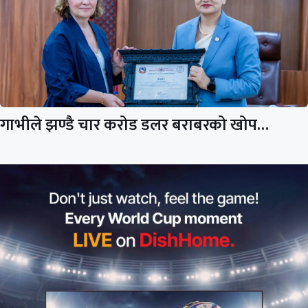
गाभीले झण्डै चार करोड डलर बराबरको खोप…