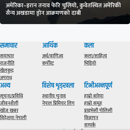
अमेरिका–इरान तनाव फेरि चुलियो, कुवेतस्थित अमेरिकी
सैन्य अखडामा ड्रोन आक्रमणको दाबी
समाचार
आर्थिक
कला
समाचार
अर्थ/वाणिज्य
कला/साहित्य
राजनीति
कर्पोरेट
भिडियाे
खेलकुद
अपराध
अन्य
विशेष शृङ्खला
टिभीअन्नपूर्ण
सूचना/प्रविधि
स्थानीय चुनाव
हाम्राे बारेमा
जीवनशैली
नेपाल प्रिमियर लिग
हाम्राे समूह
खोज खबर
प्राइभेसी पाेलिसी
विदेशमा नेपाली
विज्ञापन
सम्पर्क