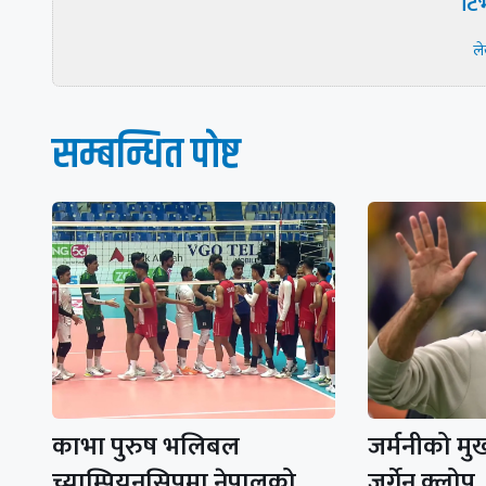
टिभ
ल
सम्बन्धित पाेष्ट
काभा पुरुष भलिबल
जर्मनीको मुख्
च्याम्पियनसिपमा नेपालको
जर्गेन क्लोप