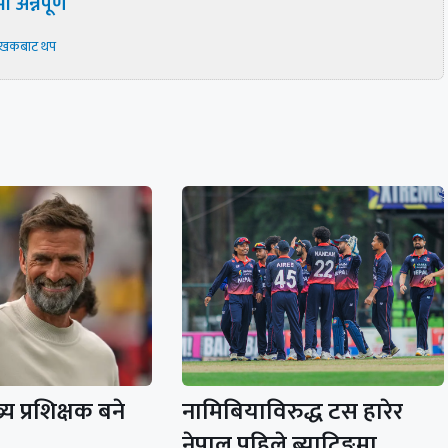
ी अन्नपूर्ण
ेखकबाट थप
य प्रशिक्षक बने
नामिबियाविरुद्ध टस हारेर
नेपाल पहिले ब्याटिङमा