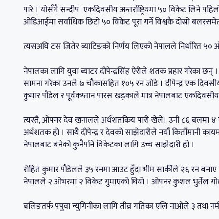
पारे । योसँगै सन्दीप एकदिवसीय अन्तर्राष्ट्रियमा ५० विकेट लिने पहि
ओडिआईमा सर्वाधिक छिटो ५० विकेट पूरा गर्ने विश्वकै दोस्रो बलरसमे
त्यसअघि टस जितेर ब्याटिङको निर्णय लिएको नेपालले निर्धारित ५० 
नेपालका लागि युवा ब्याटर दीपेन्द्रसिंह ऐरीले शतक प्रहार गरेका छन
सामना गरेका उनले ७ चौकासहित १०५ रन जोडे । दीपेन्द्र एक दिवसी
कुमार पौडेल र पूर्वकप्तान पारस खड्काले मात्र नेपालबाट एकदिवसीय अ
त्यस्तै, ओपनर देव खनालले अर्धशतकिय पारी खेले। उनी ८६ बलमा ४ 
अर्धशतक हो । साथै दीपेन्द्र र देवको साझेदारीले नयाँ किर्तीमानी
नेपालबाट बनेको कुनैपनि विकेटका लागि उच्च साझेदारी हो ।
रोहित कुमार पौडेलले ३५ रनमा आउट हुँदा भीम सार्कीले २६ रन बनाए
नेपालले २ ओभरमा २ विकेट गुमाएको थियो । ओपनर कुशल भुर्तेल ग
बलिङतर्फ पपुवा न्युगिनीका लागि तीव्र गतिका एलि नाओले ३ तथा नर