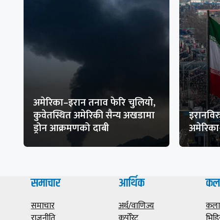
अमेरिका–इरान तनाव फेरि चुलियो,
कुवेतस्थित अमेरिकी सैन्य अखडामा
इरानविरु
ड्रोन आक्रमणको दाबी
अमेरिक
समाचार
आर्थिक
कल
समाचार
अर्थ/वाणिज्य
कला/
राजनीति
कर्पोरेट
भिडि