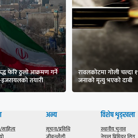
द्ध फेरि ठुलो आक्रमण गर्ने
रावलकोटमा गोली चल्दा 
ा-इजरायलको तयारी
जनाको मृत्यु भएको दाबी
ा
अन्य
विशेष शृङ्खला
साहित्य
सूचना/प्रविधि
स्थानीय चुनाव
याे
जीवनशैली
नेपाल प्रिमियर लिग