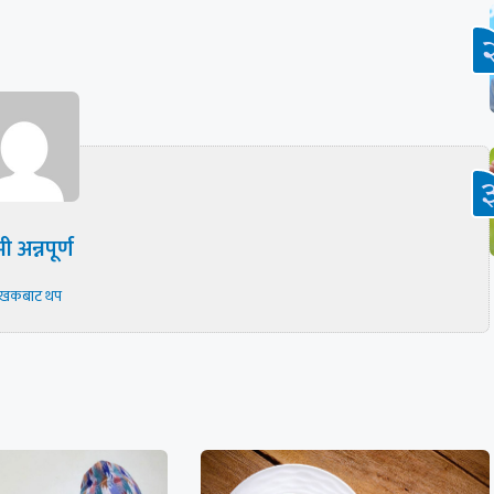
ी अन्नपूर्ण
ेखकबाट थप