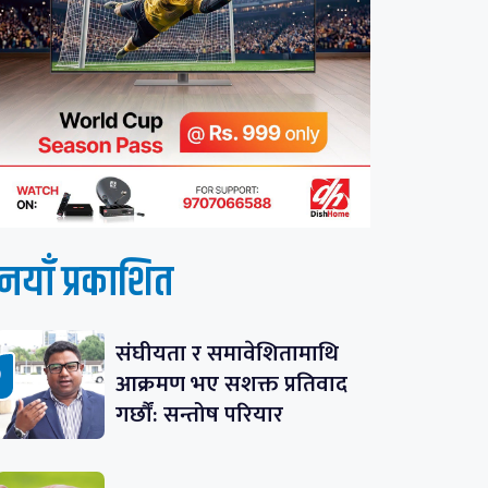
नयाँ प्रकाशित
संघीयता र समावेशितामाथि
आक्रमण भए सशक्त प्रतिवाद
गर्छौं: सन्तोष परियार