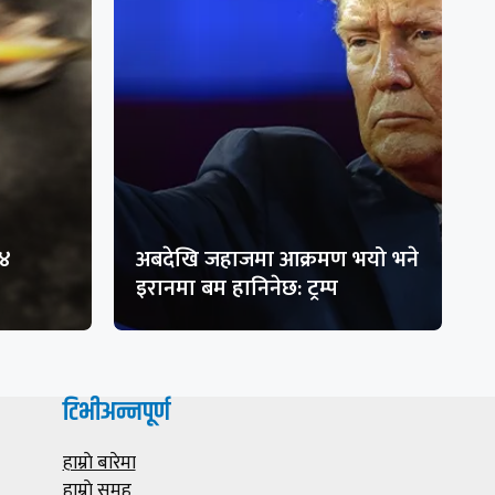
१४
अबदेखि जहाजमा आक्रमण भयो भने
इरानमा बम हानिनेछ: ट्रम्प
टिभीअन्नपूर्ण
हाम्राे बारेमा
हाम्राे समूह