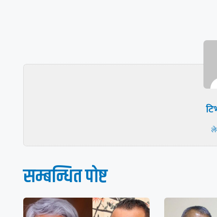
टिभ
ल
सम्बन्धित पाेष्ट