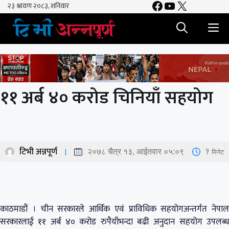
Facebook
YouTube
X
Skip
to
M
content
११ अर्ब ४० करोड चिनियाँ सहयोग
टिभी अन्नपूर्ण
1
मिनेट
२०७८ चैत्र १३, आईतवार ०५:०९
काठमाडौं । चीन सरकारले आर्थिक एवं प्राविधिक सहयोगअन्तर्गत नेपाल
सरकारलाई ११ अर्ब ४० करोड रुपैयाँभन्दा बढी अनुदान सहयोग उपलब्ध