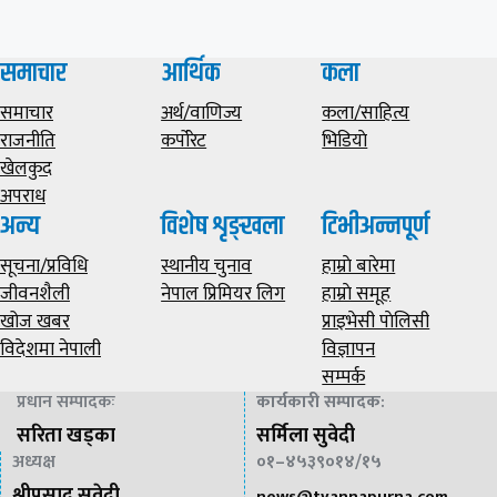
समाचार
आर्थिक
कला
समाचार
अर्थ/वाणिज्य
कला/साहित्य
राजनीति
कर्पोरेट
भिडियाे
खेलकुद
अपराध
अन्य
विशेष शृङ्खला
टिभीअन्नपूर्ण
सूचना/प्रविधि
स्थानीय चुनाव
हाम्राे बारेमा
जीवनशैली
नेपाल प्रिमियर लिग
हाम्राे समूह
खोज खबर
प्राइभेसी पाेलिसी
विदेशमा नेपाली
विज्ञापन
सम्पर्क
प्रधान सम्पादकः
कार्यकारी सम्पादक
:
सरिता खड्का
सर्मिला सुवेदी
अध्यक्ष
०१–४५३९०१४/१५
श्रीप्रसाद सुवेदी
news@
tvannapurna.com