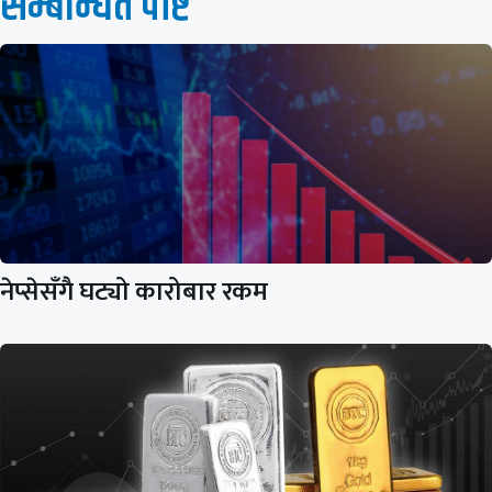
सम्बन्धित पाेष्ट
नेप्सेसँगै घट्यो कारोबार रकम