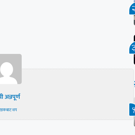
ी अन्नपूर्ण
ेखकबाट थप