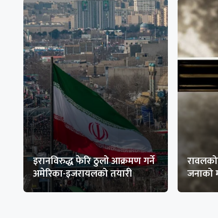
इरानविरुद्ध फेरि ठुलो आक्रमण गर्ने
रावलकोट
अमेरिका-इजरायलको तयारी
जनाको म