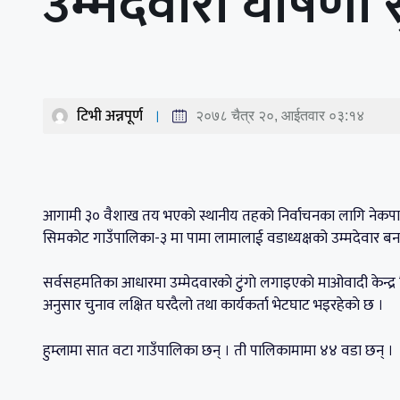
उम्मेदवारी घोषणा 
टिभी अन्नपूर्ण
२०७८ चैत्र २०, आईतवार ०३:१४
आगामी ३० वैशाख तय भएकाे स्थानीय तहकाे निर्वाचनका लागि नेकपा (माओव
सिमकोट गाउँपालिका-३ मा पामा लामालाई वडाध्यक्षको उम्मदेवार बन
सर्वसहमतिका आधारमा उम्मेदवारकाे टुंगाे लगाइएकाे माओवादी केन्द्
अनुसार चुनाव लक्षित घरदैलो तथा कार्यकर्ता भेटघाट भइरहेकाे छ ।
हुम्लामा सात वटा गाउँपालिका छन् । ती पालिकामामा ४४ वडा छन् ।