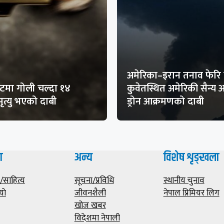
अमेरिका–इरान तनाव फेरि 
मा गोली चल्दा १४
कुवेतस्थित अमेरिकी सैन्य
ृत्यु भएको दाबी
ड्रोन आक्रमणको दाबी
ा
अन्य
विशेष शृङ्खला
साहित्य
सूचना/प्रविधि
स्थानीय चुनाव
याे
जीवनशैली
नेपाल प्रिमियर लिग
खोज खबर
विदेशमा नेपाली