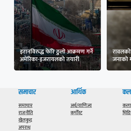
इरानविरुद्ध फेरि ठुलो आक्रमण गर्ने
रावलकोट
अमेरिका-इजरायलको तयारी
जनाको म
समाचार
आर्थिक
कल
समाचार
अर्थ/वाणिज्य
कला/
राजनीति
कर्पोरेट
भिडि
खेलकुद
अपराध