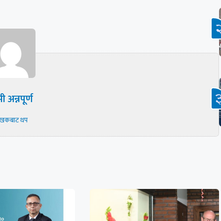
ी अन्नपूर्ण
ेखकबाट थप