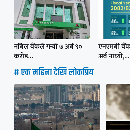
नबिल बैंकले गर्‍यो ७ अर्ब ९०
एनएमबी बैं
करोड…
अर्ब नाघ्यो,…
# एक महिना देखि लाेकप्रिय