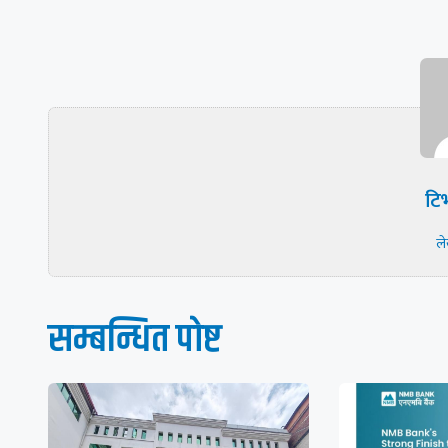
टिभ
ल
सम्बन्धित पाेष्ट