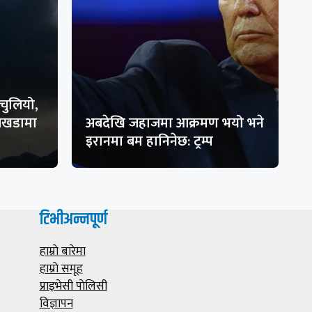
चुलियो,
 अखडामा
अबदेखि जहाजमा आक्रमण भयो भने
इरानमा बम हानिनेछ: ट्रम्प
टिभीअन्नपूर्ण
हाम्राे बारेमा
हाम्राे समूह
प्राइभेसी पाेलिसी
विज्ञापन