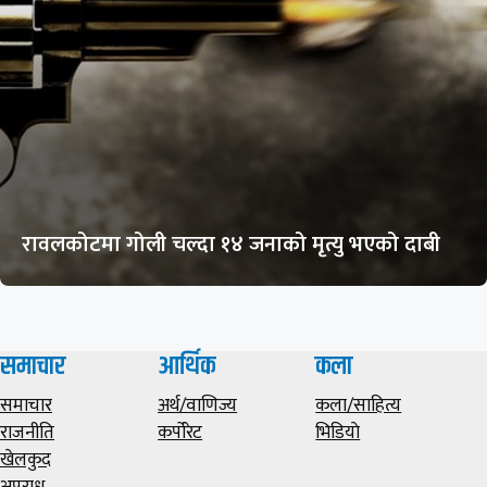
रावलकोटमा गोली चल्दा १४ जनाको मृत्यु भएको दाबी
समाचार
आर्थिक
कला
समाचार
अर्थ/वाणिज्य
कला/साहित्य
राजनीति
कर्पोरेट
भिडियाे
खेलकुद
अपराध