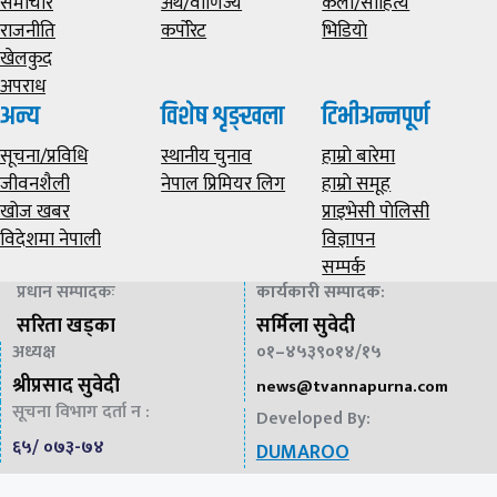
समाचार
अर्थ/वाणिज्य
कला/साहित्य
राजनीति
कर्पोरेट
भिडियाे
खेलकुद
अपराध
अन्य
विशेष शृङ्खला
टिभीअन्नपूर्ण
सूचना/प्रविधि
स्थानीय चुनाव
हाम्राे बारेमा
जीवनशैली
नेपाल प्रिमियर लिग
हाम्राे समूह
खोज खबर
प्राइभेसी पाेलिसी
विदेशमा नेपाली
विज्ञापन
सम्पर्क
प्रधान सम्पादकः
कार्यकारी सम्पादक
:
सरिता खड्का
सर्मिला सुवेदी
अध्यक्ष
०१–४५३९०१४/१५
श्रीप्रसाद सुवेदी
news@
tvannapurna.com
सूचना विभाग दर्ता न :
Developed By:
६५/ ०७३-७४
DUMAROO