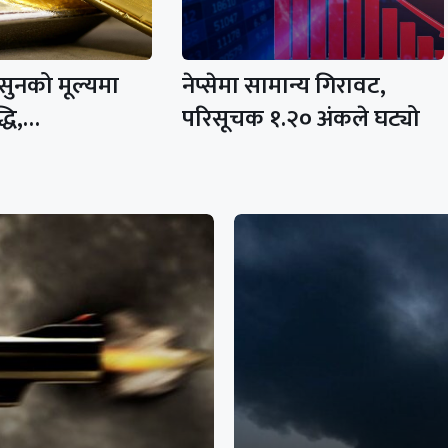
सुनको मूल्यमा
नेप्सेमा सामान्य गिरावट,
्धि,…
परिसूचक १.२० अंकले घट्यो