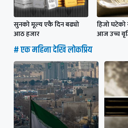
सुनको मूल्य एकै दिन बढ्यो
हिजो घटेको 
आठ हजार
आज उच्च वृद
# एक महिना देखि लाेकप्रिय