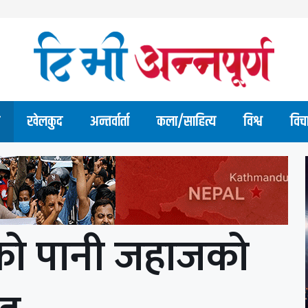
खेलकुद
अन्तर्वार्ता
कला/साहित्य
विश्व
विच
एको पानी जहाजको