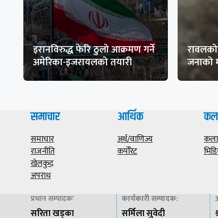
इरानविरुद्ध फेरि ठुलो आक्रमण गर्ने
रावलकोट
अमेरिका-इजरायलको तयारी
जनाको म
समाचार
आर्थिक
कल
समाचार
अर्थ/वाणिज्य
कला/
राजनीति
कर्पोरेट
भिडि
खेलकुद
अपराध
प्रधान सम्पादकः
कार्यकारी सम्पादक
:
अ
सरिता खड्का
सर्मिला सुवेदी
श