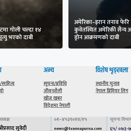
अमेरिका–इरान तनाव फेरि 
मा गोली चल्दा १४
कुवेतस्थित अमेरिकी सैन्य
ृत्यु भएको दाबी
ड्रोन आक्रमणको दाबी
ा
अन्य
विशेष शृङ्खला
साहित्य
सूचना/प्रविधि
स्थानीय चुनाव
याे
जीवनशैली
नेपाल प्रिमियर लिग
खोज खबर
विदेशमा नेपाली
सूचना विभाग 
ध्यक्ष
०१–४५३९०१४/१५
्रीप्रसाद सुवेदी
६५/ ०७३-
news@
tvannapurna.com