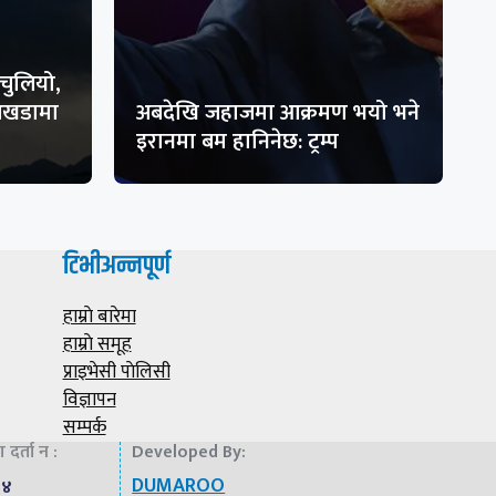
चुलियो,
 अखडामा
अबदेखि जहाजमा आक्रमण भयो भने
इरानमा बम हानिनेछ: ट्रम्प
टिभीअन्नपूर्ण
हाम्राे बारेमा
हाम्राे समूह
प्राइभेसी पाेलिसी
विज्ञापन
सम्पर्क
दर्ता न :
Developed By:
DUMAROO
७४