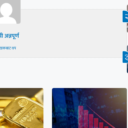
ी अन्नपूर्ण
ेखकबाट थप