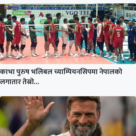
काभा पुरुष भलिबल च्याम्पियनसिपमा नेपालको
लगातार तेस्रो…