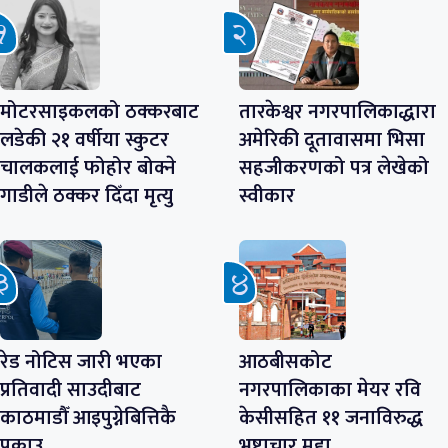
मोटरसाइकलको ठक्करबाट
तारकेश्वर नगरपालिकाद्धारा
लडेकी २१ वर्षीया स्कुटर
अमेरिकी दूतावासमा भिसा
चालकलाई फोहोर बोक्ने
सहजीकरणको पत्र लेखेको
गाडीले ठक्कर दिँदा मृत्यु
स्वीकार
रेड नोटिस जारी भएका
आठबीसकोट
प्रतिवादी साउदीबाट
नगरपालिकाका मेयर रवि
काठमाडौँ आइपुग्नेबित्तिकै
केसीसहित ११ जनाविरुद्ध
पक्राउ
भ्रष्टाचार मुद्दा