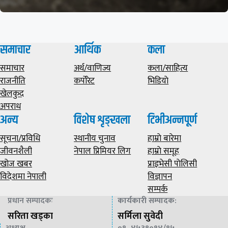
समाचार
आर्थिक
कला
समाचार
अर्थ/वाणिज्य
कला/साहित्य
राजनीति
कर्पोरेट
भिडियाे
खेलकुद
अपराध
अन्य
विशेष शृङ्खला
टिभीअन्नपूर्ण
सूचना/प्रविधि
स्थानीय चुनाव
हाम्राे बारेमा
जीवनशैली
नेपाल प्रिमियर लिग
हाम्राे समूह
खोज खबर
प्राइभेसी पाेलिसी
विदेशमा नेपाली
विज्ञापन
सम्पर्क
प्रधान सम्पादकः
कार्यकारी सम्पादक
:
सरिता खड्का
सर्मिला सुवेदी