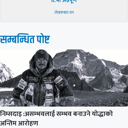
टिभी अन्नपूर्ण
लेखकबाट थप
सम्बन्धित पाेष्ट
निम्सदाइ :असम्भवलाई सम्भव बनाउने योद्धाको
अन्तिम आरोहण