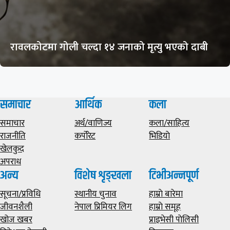
रावलकोटमा गोली चल्दा १४ जनाको मृत्यु भएको दाबी
समाचार
आर्थिक
कला
समाचार
अर्थ/वाणिज्य
कला/साहित्य
राजनीति
कर्पोरेट
भिडियाे
खेलकुद
अपराध
अन्य
विशेष शृङ्खला
टिभीअन्नपूर्ण
सूचना/प्रविधि
स्थानीय चुनाव
हाम्राे बारेमा
जीवनशैली
नेपाल प्रिमियर लिग
हाम्राे समूह
खोज खबर
प्राइभेसी पाेलिसी