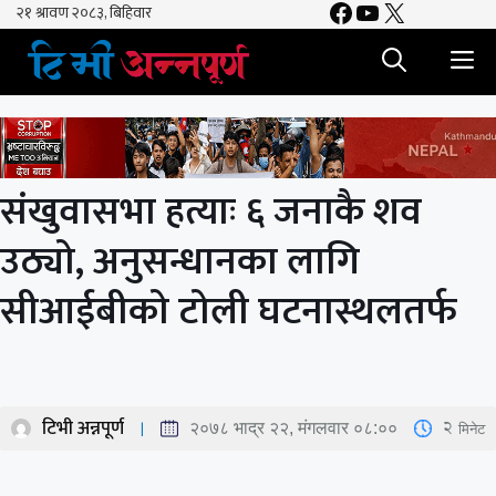
Facebook
YouTube
X
Skip
to
M
content
संखुवासभा हत्याः ६ जनाकै शव
उठ्यो, अनुसन्धानका लागि
सीआईबीको टोली घटनास्थलतर्फ
टिभी अन्नपूर्ण
2
मिनेट
२०७८ भाद्र २२, मंगलवार ०८:००