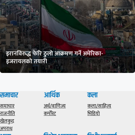
इरानविरुद्ध फेरि ठुलो आक्रमण गर्ने अमेरिका-
इजरायलको तयारी
समाचार
आर्थिक
कला
समाचार
अर्थ/वाणिज्य
कला/साहित्य
राजनीति
कर्पोरेट
भिडियाे
खेलकुद
अपराध