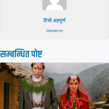
टिभी अन्नपूर्ण
लेखकबाट थप
सम्बन्धित पाेष्ट