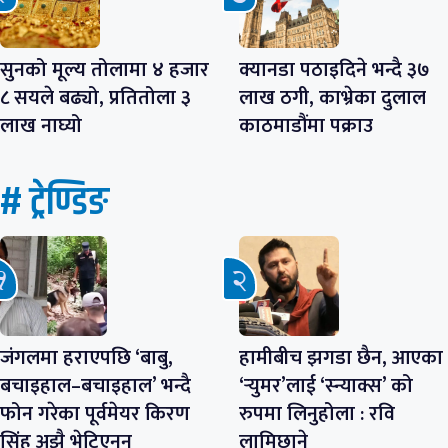
सुनको मूल्य तोलामा ४ हजार
क्यानडा पठाइदिने भन्दै ३७
८ सयले बढ्यो, प्रतितोला ३
लाख ठगी, काभ्रेका दुलाल
लाख नाघ्यो
काठमाडौंमा पक्राउ
# ट्रेण्डिङ
जंगलमा हराएपछि ‘बाबु,
हामीबीच झगडा छैन, आएका
बचाइहाल–बचाइहाल’ भन्दै
‘र्‍युमर’लाई ‘स्न्याक्स’ को
फोन गरेका पूर्वमेयर किरण
रुपमा लिनुहोला : रवि
सिंह अझै भेटिएनन्
लामिछाने