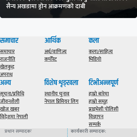
सैन्य अखडामा ड्रोन आक्रमणको दाबी
समाचार
आर्थिक
कला
समाचार
अर्थ/वाणिज्य
कला/साहित्य
राजनीति
कर्पोरेट
भिडियाे
खेलकुद
अपराध
अन्य
विशेष शृङ्खला
टिभीअन्नपूर्ण
सूचना/प्रविधि
स्थानीय चुनाव
हाम्राे बारेमा
जीवनशैली
नेपाल प्रिमियर लिग
हाम्राे समूह
खोज खबर
प्राइभेसी पाेलिसी
विदेशमा नेपाली
विज्ञापन
सम्पर्क
प्रधान सम्पादकः
कार्यकारी सम्पादक
: