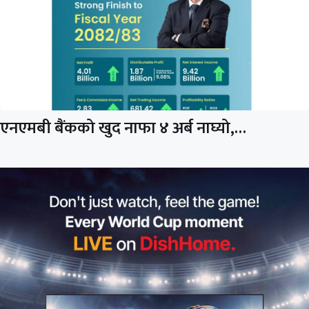
एनएमबी बैंकको खुद नाफा ४ अर्ब नाघ्यो,…