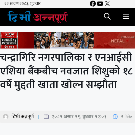
Facebook
YouTube
X
Skip
to
M
content
चन्द्रागिरि नगरपालिका र एनआईसी
एशिया बैंकबीच नवजात शिशुको १८
वर्षे मुद्दती खाता खोल्न सम्झौता
टिभी अन्नपूर्ण
2
मिनेट
२०८१ असार १९, बुधबार १२:०९