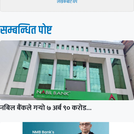
लेखकबाट थप
सम्बन्धित पाेष्ट
नबिल बैंकले गर्‍यो ७ अर्ब ९० करोड…