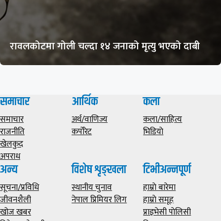
रावलकोटमा गोली चल्दा १४ जनाको मृत्यु भएको दाबी
समाचार
आर्थिक
कला
समाचार
अर्थ/वाणिज्य
कला/साहित्य
राजनीति
कर्पोरेट
भिडियाे
खेलकुद
अपराध
अन्य
विशेष शृङ्खला
टिभीअन्नपूर्ण
सूचना/प्रविधि
स्थानीय चुनाव
हाम्राे बारेमा
जीवनशैली
नेपाल प्रिमियर लिग
हाम्राे समूह
खोज खबर
प्राइभेसी पाेलिसी