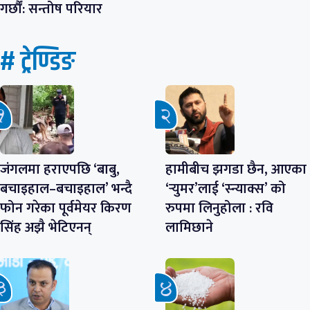
गर्छौं: सन्तोष परियार
# ट्रेण्डिङ
जंगलमा हराएपछि ‘बाबु,
हामीबीच झगडा छैन, आएका
बचाइहाल–बचाइहाल’ भन्दै
‘र्‍युमर’लाई ‘स्न्याक्स’ को
फोन गरेका पूर्वमेयर किरण
रुपमा लिनुहोला : रवि
सिंह अझै भेटिएनन्
लामिछाने