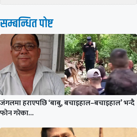
सम्बन्धित पाेष्ट
जंगलमा हराएपछि ‘बाबु, बचाइहाल–बचाइहाल’ भन्दै
फोन गरेका…