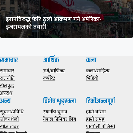
इरानविरुद्ध फेरि ठुलो आक्रमण गर्ने अमेरिका-
इजरायलको तयारी
समाचार
आर्थिक
कला
समाचार
अर्थ/वाणिज्य
कला/साहित्य
राजनीति
कर्पोरेट
भिडियाे
खेलकुद
अपराध
अन्य
विशेष शृङ्खला
टिभीअन्नपूर्ण
सूचना/प्रविधि
स्थानीय चुनाव
हाम्राे बारेमा
जीवनशैली
नेपाल प्रिमियर लिग
हाम्राे समूह
खोज खबर
प्राइभेसी पाेलिसी