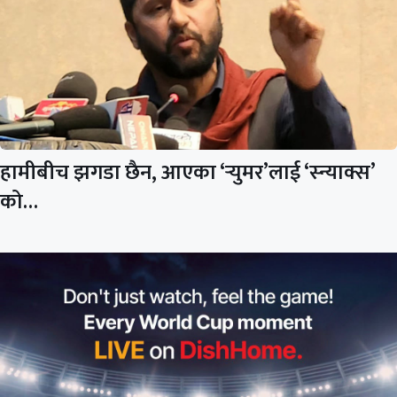
हामीबीच झगडा छैन, आएका ‘र्‍युमर’लाई ‘स्न्याक्स’
को…