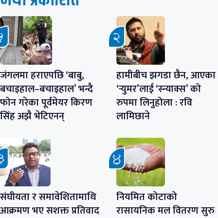
नयाँ प्रकाशित
जंगलमा हराएपछि ‘बाबु,
हामीबीच झगडा छैन, आएका
बचाइहाल–बचाइहाल’ भन्दै
‘र्‍युमर’लाई ‘स्न्याक्स’ को
फोन गरेका पूर्वमेयर किरण
रुपमा लिनुहोला : रवि
सिंह अझै भेटिएनन्
लामिछाने
संघीयता र समावेशितामाथि
नियमित कोटाको
आक्रमण भए सशक्त प्रतिवाद
रासायनिक मल वितरण सुरु