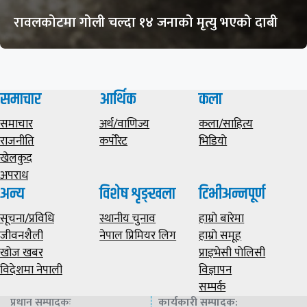
रावलकोटमा गोली चल्दा १४ जनाको मृत्यु भएको दाबी
समाचार
आर्थिक
कला
समाचार
अर्थ/वाणिज्य
कला/साहित्य
राजनीति
कर्पोरेट
भिडियाे
खेलकुद
अपराध
अन्य
विशेष शृङ्खला
टिभीअन्नपूर्ण
सूचना/प्रविधि
स्थानीय चुनाव
हाम्राे बारेमा
जीवनशैली
नेपाल प्रिमियर लिग
हाम्राे समूह
खोज खबर
प्राइभेसी पाेलिसी
विदेशमा नेपाली
विज्ञापन
सम्पर्क
प्रधान सम्पादकः
कार्यकारी सम्पादक
: