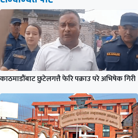
काठमाडौंबाट छुटेलगत्तै फेरि पक्राउ परे अभिषेक गिरी