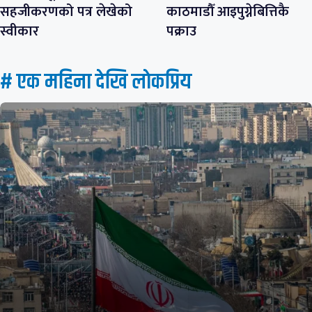
सहजीकरणको पत्र लेखेको
काठमाडौँ आइपुग्नेबित्तिकै
स्वीकार
पक्राउ
# एक महिना देखि लाेकप्रिय