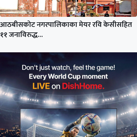
आठबीसकोट नगरपालिकाका मेयर रवि केसीसहित
११ जनाविरुद्ध…