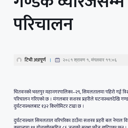
गण्डक व्यारेजसम्म 
परिचालन
टिभी अन्नपूर्ण
२०८१ श्रावण १, मंगलवार ११:०६
चितवनको भरतपुर महानगरपालिका–२९, सिमलतालमा पहिरो गई त्रिशूली 
परिचालन गरिएको छ । मंगलबार सशस्त्र प्रहरीले घटनास्थलदेखि गण
दुर्घटनास्थलबाट १३२ किलोमिटर टाढा छ ।
दुर्घटनास्थल सिमलताल वरिपरिका ठाउँमा सशस्त्र प्रहरी बल नेपाल वि
कमान्डमा ११ गोताखोरसहित ८६ जनाको सुरक्षा फौज खटिएका छन् । 