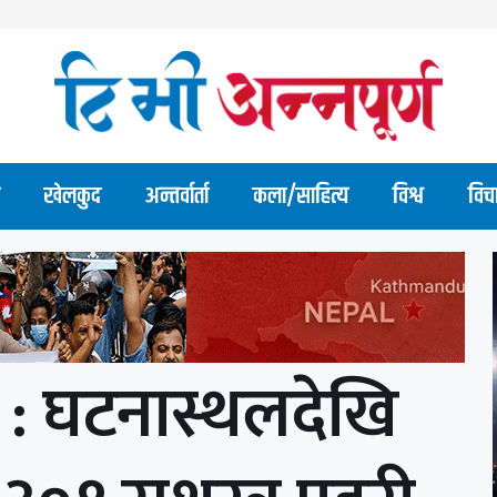
खेलकुद
अन्तर्वार्ता
कला/साहित्य
विश्व
विच
 : घटनास्थलदेखि