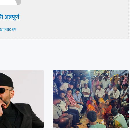
ी अन्नपूर्ण
ेखकबाट थप