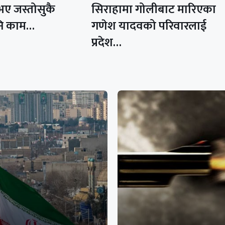
ए जस्तोसुकै
सिराहामा गोलीबाट मारिएका
नि काम…
गणेश यादवको परिवारलाई
प्रदेश…