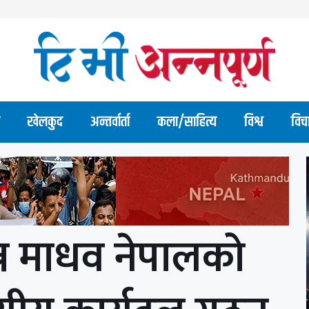
खेलकुद
अन्तर्वार्ता
कला/साहित्य
विश्व
विच
ान्न माधव नेपालको