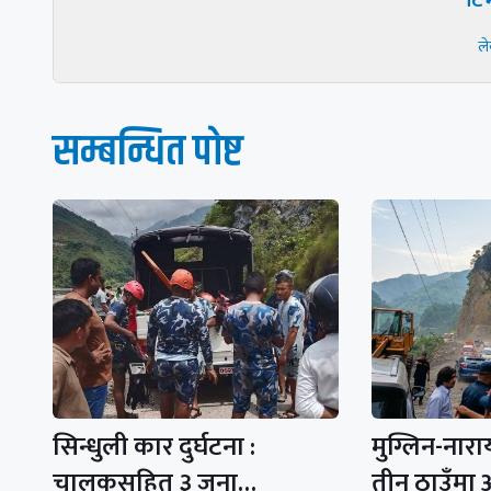
टिभ
ल
सम्बन्धित पाेष्ट
सिन्धुली कार दुर्घटना :
मुग्लिन-ना
चालकसहित ३ जना…
तीन ठाउँमा 