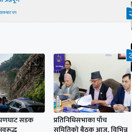
ी अन्नपूर्ण
ेखकबाट थप
रायणघाट सडक
प्रतिनिधिसभाका पाँच
अवरूद्ध
समितिको बैठक आज, विभिन्न