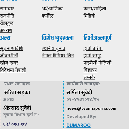
समाचार
अर्थ/वाणिज्य
कला/साहित्य
राजनीति
कर्पोरेट
भिडियाे
खेलकुद
अपराध
अन्य
विशेष शृङ्खला
टिभीअन्नपूर्ण
सूचना/प्रविधि
स्थानीय चुनाव
हाम्राे बारेमा
जीवनशैली
नेपाल प्रिमियर लिग
हाम्राे समूह
खोज खबर
प्राइभेसी पाेलिसी
विदेशमा नेपाली
विज्ञापन
सम्पर्क
प्रधान सम्पादकः
कार्यकारी सम्पादक
:
सरिता खड्का
सर्मिला सुवेदी
अध्यक्ष
०१–४५३९०१४/१५
श्रीप्रसाद सुवेदी
news@
tvannapurna.com
सूचना विभाग दर्ता न :
Developed By:
६५/ ०७३-७४
DUMAROO