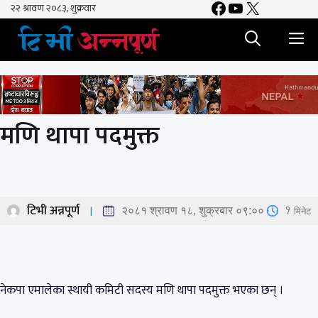
Facebook
YouTube
X
Skip
to
M
content
मणि थापा पदमुक्त
टिभी अन्नपूर्ण
1
मिनेट
२०८१ श्रावण १८, शुक्रबार ०९:००
नेकपा एमालेका स्थायी कमिटी सदस्य मणि थापा पदमुक्त भएका छन् ।