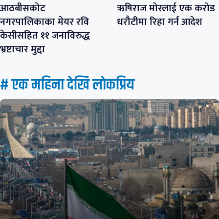
आठबीसकोट
ऋषिराज मोरलाई एक करोड
नगरपालिकाका मेयर रवि
धरौटीमा रिहा गर्न आदेश
केसीसहित ११ जनाविरुद्ध
भ्रष्टाचार मुद्दा
# एक महिना देखि लाेकप्रिय