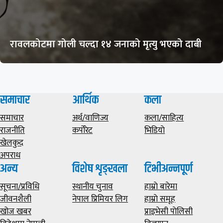
रावलकोटमा गोली चल्दा १४ जनाको मृत्यु भएको दाबी
समाचार
आर्थिक
कला
समाचार
अर्थ/वाणिज्य
कला/साहित्य
राजनीति
कर्पोरेट
भिडियाे
खेलकुद
अपराध
अन्य
विशेष शृङ्खला
टिभीअन्नपूर्ण
सूचना/प्रविधि
स्थानीय चुनाव
हाम्राे बारेमा
जीवनशैली
नेपाल प्रिमियर लिग
हाम्राे समूह
खोज खबर
प्राइभेसी पाेलिसी